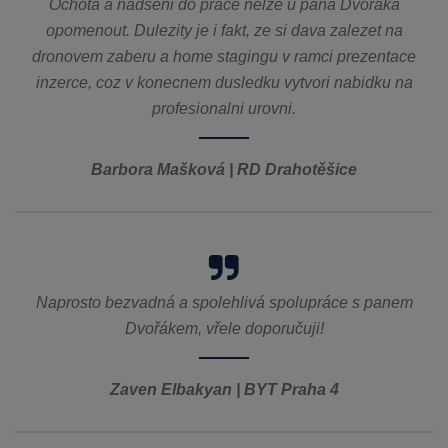
Ochota a nadseni do prace nelze u pana Dvoraka
opomenout. Dulezity je i fakt, ze si dava zalezet na
dronovem zaberu a home stagingu v ramci prezentace
inzerce, coz v konecnem dusledku vytvori nabidku na
profesionalni urovni.
Barbora Mašková | RD Drahotěšice
Naprosto bezvadná a spolehlivá spolupráce s panem
Dvořákem, vřele doporučuji!
Zaven Elbakyan | BYT Praha 4