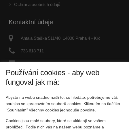
Ochrana osobních údajů
Kontaktní údaje
Antala Staška 511/40, 14000 Praha 4 - Krč
733 618 711
jaroslav.dvorak@re-max.cz
Používání cookies - aby web
IČO: 45877246
fungoval jak má:
Fyzická osoba zapsaná v živnostenském rejstříku
Abyste na webu snadno našli to, co hledáte, potřebujeme váš
Sociální sítě
souhlas se zpracováním souborů cookies. Kliknutím na tlačítko
"Souhlasím" všechny cookies jednoduše povolíte.
Cookies jsou malé soubory, které se ukládají ve vašem
prohlížeči. Podle nich vás na našem webu poznáme a