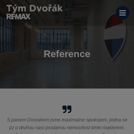
Reference
S panem Dvorakem jsme maximalne spokojeni, jedna se
jiz o druhou nasi prodanou nemovitost timto maklerem.