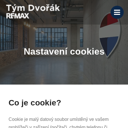
Nastavení cookies
Co je cookie?
Cookie je malý datový soubor umístěný ve vašem
prohlížeči v zařízení (počítači, chytrém telefonu či