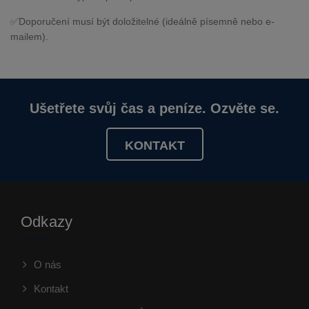
✅
Doporučení musí být
doložitelné
(ideálně písemně nebo e-
mailem).
Ušetřete svůj čas a peníze. Ozvěte se.
KONTAKT
Odkazy
O nás
Kontakt