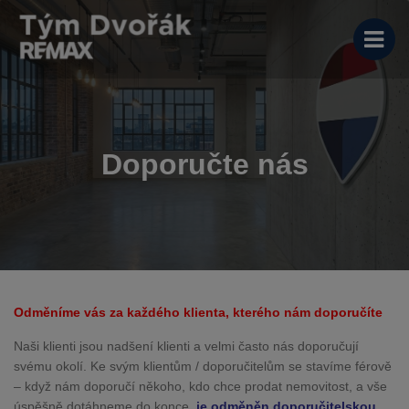
Doporučte nás
Odměníme vás za každého klienta, kterého nám doporučíte
Naši klienti jsou nadšení klienti a velmi často nás doporučují
svému okolí. Ke svým klientům / doporučitelům se stavíme férově
– když nám doporučí někoho, kdo chce prodat nemovitost, a vše
úspěšně dotáhneme do konce,
je odměněn doporučitelskou