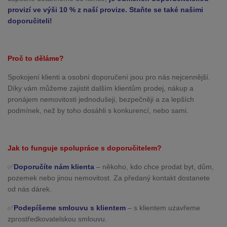
provizí ve výši 10 % z naší provize. Staňte se také našimi
doporučiteli!
Proč to děláme?
Spokojení klienti a osobní doporučení jsou pro nás nejcennější.
Díky vám můžeme zajistit dalším klientům prodej, nákup a
pronájem nemovitosti jednodušeji, bezpečněji a za lepších
podmínek, než by toho dosáhli s konkurencí, nebo sami.
Jak to funguje spolupráce s doporučitelem?
✅
Doporučíte nám klienta
– někoho, kdo chce prodat byt, dům,
pozemek nebo jinou nemovitost. Za předaný kontakt dostanete
od nás dárek.
✅
Podepíšeme smlouvu s klientem
– s klientem uzavřeme
zprostředkovatelskou smlouvu.