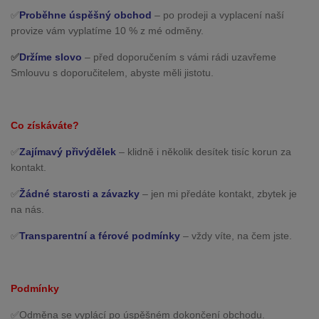
✅
Proběhne úspěšný obchod
– po prodeji a vyplacení naší
provize vám vyplatíme 10 % z mé odměny.
✅
Držíme slovo
– před doporučením s vámi rádi uzavřeme
Smlouvu s doporučitelem, abyste měli jistotu.
Co získáváte?
✅
Zajímavý přivýdělek
– klidně i několik desítek tisíc korun za
kontakt.
✅
Žádné starosti a závazky
– jen mi předáte kontakt, zbytek je
na nás.
✅
Transparentní a férové podmínky
– vždy víte, na čem jste.
Podmínky
✅
Odměna se vyplácí
po úspěšném dokončení obchodu.