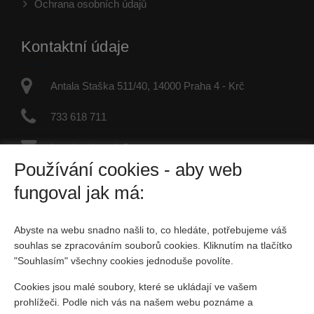
Ochrana osobních údajů
Kontaktní údaje
Antala Staška 511/40, 14000 Praha 4 - Krč
733 618 711
jaroslav.dvorak@re-max.cz
Používání cookies - aby web
IČO: 45877246
fungoval jak má:
Fyzická osoba zapsaná v živnostenském rejstříku
Abyste na webu snadno našli to, co hledáte, potřebujeme váš
Sociální sítě
souhlas se zpracováním souborů cookies. Kliknutím na tlačítko
"Souhlasím" všechny cookies jednoduše povolíte.
Cookies jsou malé soubory, které se ukládají ve vašem
prohlížeči. Podle nich vás na našem webu poznáme a