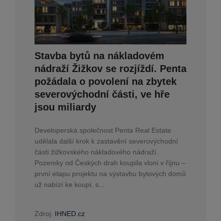
Stavba bytů na nákladovém
nádraží Žižkov se rozjíždí. Penta
požádala o povolení na zbytek
severovýchodní části, ve hře
jsou miliardy
Developerská společnost Penta Real Estate
udělala další krok k zastavění severovýchodní
části žižkovského nákladového nádraží.
Pozemky od Českých drah koupila vloni v říjnu –
první etapu projektu na výstavbu bytových domů
už nabízí ke koupi, s...
Zdroj:
IHNED.cz