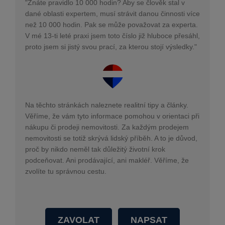
"Znáte pravidlo 10 000 hodin? Aby se člověk stal v
dané oblasti expertem, musí strávit danou činnosti více
než 10 000 hodin. Pak se může považovat za experta.
V mé 13-ti leté praxi jsem toto číslo již hluboce přesáhl,
proto jsem si jistý svou prací, za kterou stojí výsledky."
Na těchto stránkách naleznete realitní tipy a články.
Věříme, že vám tyto informace pomohou v orientaci při
nákupu či prodeji nemovitosti. Za každým prodejem
nemovitosti se totiž skrývá lidský příběh. A to je důvod,
proč by nikdo neměl tak důležitý životní krok
podceňovat. Ani prodávající, ani makléř. Věříme, že
zvolíte tu správnou cestu.
ZAVOLAT
NAPSAT