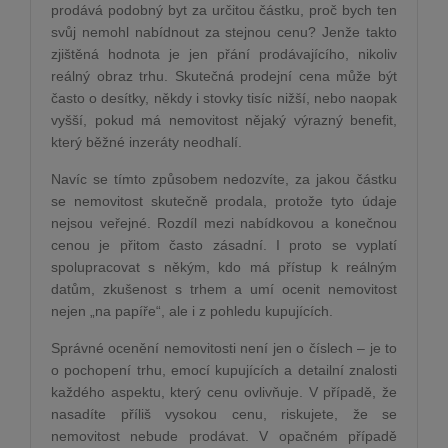
prodává podobný byt za určitou částku, proč bych ten
svůj nemohl nabídnout za stejnou cenu? Jenže takto
zjištěná hodnota je jen přání prodávajícího, nikoliv
reálný obraz trhu. Skutečná prodejní cena může být
často o desítky, někdy i stovky tisíc nižší, nebo naopak
vyšší, pokud má nemovitost nějaký výrazný benefit,
který běžné inzeráty neodhalí.
Navíc se tímto způsobem nedozvíte, za jakou částku
se nemovitost skutečně prodala, protože tyto údaje
nejsou veřejné. Rozdíl mezi nabídkovou a konečnou
cenou je přitom často zásadní. I proto se vyplatí
spolupracovat s někým, kdo má přístup k reálným
datům, zkušenost s trhem a umí ocenit nemovitost
nejen „na papíře“, ale i z pohledu kupujících.
Správné ocenění nemovitosti není jen o číslech – je to
o pochopení trhu, emocí kupujících a detailní znalosti
každého aspektu, který cenu ovlivňuje. V případě, že
nasadíte příliš vysokou cenu, riskujete, že se
nemovitost nebude prodávat. V opačném případě