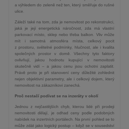
a výhledem do zeleně než ten, který směřuje do rušné
ulice.
Záleží také na tom, zda je nemovitost po rekonstrukci,
jaká je její energetická náročnost, zda má vlastní
parkovací místo, sklep nebo třeba balkon. Vliv může
mít i samotná atmosféra místa, celkový pocit
z prostoru, světelné podmínky, hlučnost, ale i kvalita
společných prostor v domě. Všechny tyto faktory
ovlivňují, jakou hodnotu kupující v nemovitosti
skutečně vidí – a jakou cenu jsou ochotni zaplatit.
Právě proto je při stanovení ceny důležité zohlednit
nejen objektivní parametry, ale i celkový dojem, který
nemovitost na zákazníkovi zanechá.
Proč nestačí podívat se na inzeráty v okolí
Jednou z nejčastějších chyb, kterou lidé při prodeji
nemovitosti dělají, je odhad ceny podle podobných
nabídek na inzertních portálech. Na první pohled se to
může zdát jako logický postup – když se v sousedství