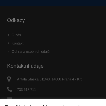
Odkazy
O nás
Kontakt
Ochrana osobních údajů
Kontaktní údaje
Antala Staška 511/40, 14000 Praha 4 - Krč
733 618 711
jaroslav.dvorak@re-max.cz