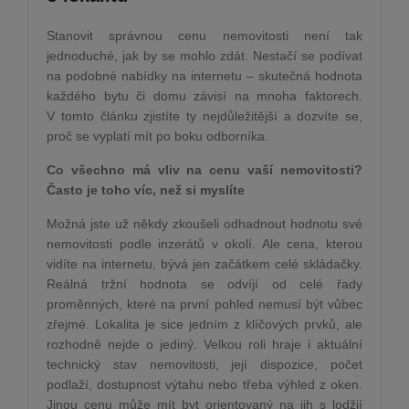
Stanovit správnou cenu nemovitosti není tak
jednoduché, jak by se mohlo zdát. Nestačí se podívat
na podobné nabídky na internetu – skutečná hodnota
každého bytu či domu závisí na mnoha faktorech.
V tomto článku zjistíte ty nejdůležitější a dozvíte se,
proč se vyplatí mít po boku odborníka.
Co všechno má vliv na cenu vaší nemovitosti?
Často je toho víc, než si myslíte
Možná jste už někdy zkoušeli odhadnout hodnotu své
nemovitosti podle inzerátů v okolí. Ale cena, kterou
vidíte na internetu, bývá jen začátkem celé skládačky.
Reálná tržní hodnota se odvíjí od celé řady
proměnných, které na první pohled nemusí být vůbec
zřejmé. Lokalita je sice jedním z klíčových prvků, ale
rozhodně nejde o jediný. Velkou roli hraje i aktuální
technický stav nemovitosti, její dispozice, počet
podlaží, dostupnost výtahu nebo třeba výhled z oken.
Jinou cenu může mít byt orientovaný na jih s lodžií