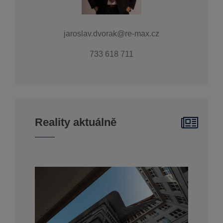
jaroslav.dvorak@re-max.cz
733 618 711
Reality aktuálně