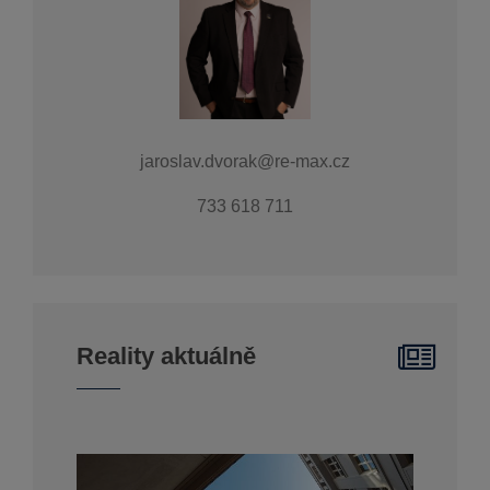
jaroslav.dvorak@re-max.cz
733 618 711
Reality aktuálně