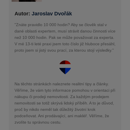
Autor:
Jaroslav Dvořák
"Znáte pravidlo 10 000 hodin? Aby se člověk stal v
dané oblasti expertem, musí strávit danou činnosti více
než 10 000 hodin. Pak se může považovat za experta.
V mé 13-ti leté praxi jsem toto číslo již hluboce přesáhl,
proto jsem si jistý svou prací, za kterou stojí výsledky."
Na těchto stránkách naleznete realitní tipy a články.
Věříme, že vám tyto informace pomohou v orientaci při
nákupu či prodeji nemovitosti. Za každým prodejem
nemovitosti se totiž skrývá lidský příběh. A to je důvod,
proč by nikdo neměl tak důležitý životní krok
podceňovat. Ani prodávající, ani makléř. Věříme, že
zvolíte tu správnou cestu.