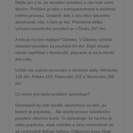
Nejde jen o to, že stavební povolení u nás trvá velmi
dlouho. Problém je také v transparentnosti a složitosti
celého procesu. Ostatně, kdo z vás něco takového
absolvoval, víte, o čem je řeč. Průměrná délka
vyřízení stavebního povolení je v Česku 247 dní.
A kdo je na tom nejlépe? Dánsko. V Dánsku vyřídíte
stavební povolení za pouhých 64 dní. Když chcete
stavět například v Kambodži, připravte si na to téměř
dva roky.
Určitě vás zajímá porovnání s okolními státy. Německo
126 dní, Polsko 153, Rakousko 222 a Slovensko 286
dní.
Co mimo jiné tento problém způsobuje?
Developeři by rádi stavěli, ekonomice se daří, po
bytech je poptávka… Ale složitý proces stavebního
povolení všechno brzdí. To způsobuje, že na trhu je
velká poptávka, malá nabídka a ceny nemovitostí se
až nesmyslně šplhají nahoru. Odborníci tomu říkají