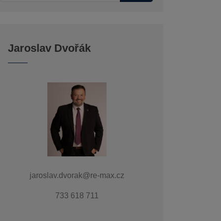
Jaroslav Dvořák
jaroslav.dvorak@re-max.cz
733 618 711