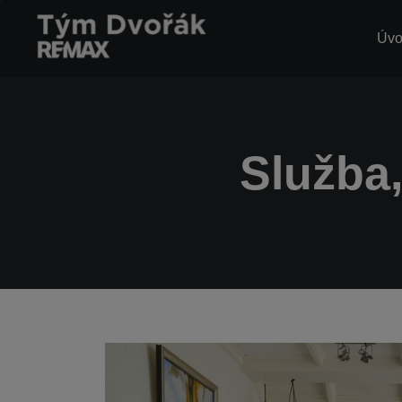
Úv
Služba,