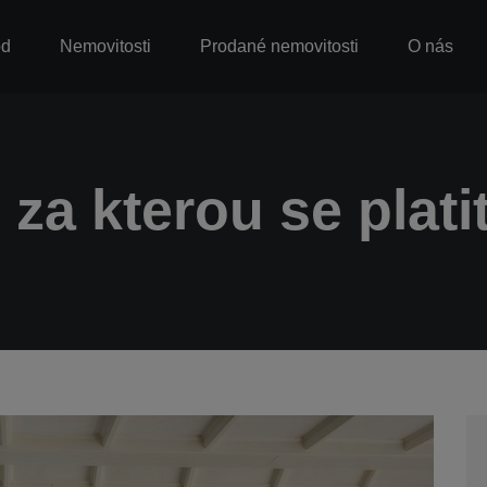
od
Nemovitosti
Prodané nemovitosti
O nás
 za kterou se platit