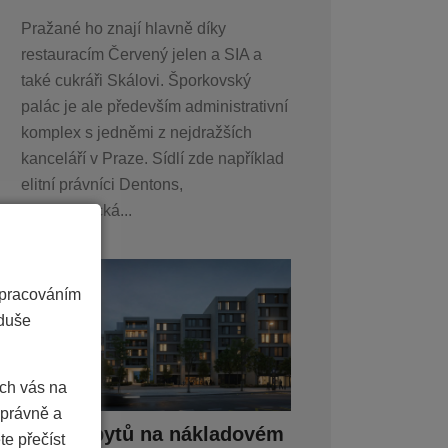
Pražané ho znají hlavně díky
restauracím Červený jelen a SIA a
také cukráři Skálovi. Šporkovský
palác je ale především administrativní
komplex s jedněmi z nejdražších
kanceláří v Praze. Sídlí zde například
elitní právníci Dentons,
farmaceutická...
zpracováním
oduše
ich vás na
právně a
Stavba bytů na nákladovém
te přečíst