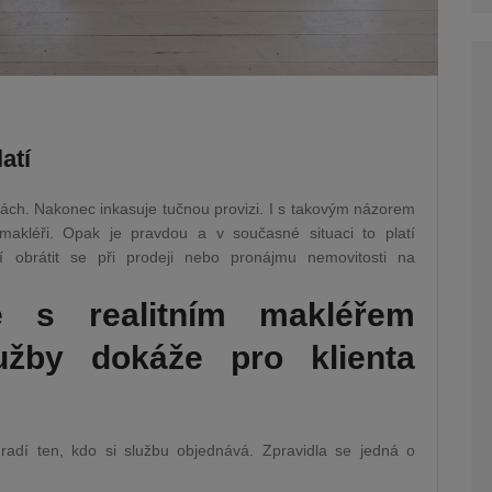
atí
dkách. Nakonec inkasuje tučnou provizi. I s takovým názorem
makléři. Opak je pravdou a v současné situaci to platí
tí obrátit se při prodeji nebo pronájmu nemovitosti na
e s realitním makléřem
žby dokáže pro klienta
 hradí ten, kdo si službu objednává. Zpravidla se jedná o