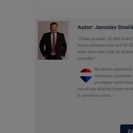
Autor:
Jaroslav Dvoř
"Znáte pravidlo 10 000 hodin?
danou činnosti více než 10 0
praxi jsem toto číslo již hlubo
výsledky."
Na těchto stránkách 
informace pomohou v
prodejem nemovitosti 
neměl tak důležitý životní kro
tu správnou cestu.
Z