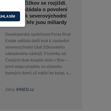
nádraží Žižkov se rozjíždí.
Penta požádala o povolení
na zbytek severovýchodní
UHLASÍM
části, ve hře jsou miliardy
Developerská společnost Penta Real
Estate udělala další krok k zastavění
severovýchodní části žižkovského
nákladového nádraží. Pozemky od
Českých drah koupila vloni v říjnu –
první etapu projektu na výstavbu
bytových domů už nabízí ke koupi, s...
Zdroj:
IHNED.cz