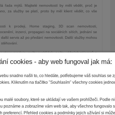
á řada mýtů. Majitelé nemovitostí by měli vědět, proč je
no, za služby se platí, proto by měl klient vědět, co vše
tosti k prodeji, Home staging, 3D scan nemovitosti,
ocenění, inzerci, propagaci na sociálních sítích, jednání se
 další servis až po předání nemovitosti. Další služby mohou
o stěhování.
 o stavu prodeje, počtu prohlídek, počtu vážných zájemců a
ání cookies - aby web fungoval jak má:
 vyplatí mít prostředníka. Majitel totiž často na prohlídce
e většinou nevýhodná. Samozřejmě, pokud majitel prodává
webu snadno našli to, co hledáte, potřebujeme váš souhlas se 
 situaci si ocitá poprvé, není schopen se rychle rozhodnout
okies. Kliknutím na tlačítko "Souhlasím" všechny cookies jedn
myslel.
jemcích i o tom, jakou slevu je možné nabídnout a co už je
u malé soubory, které se ukládají ve vašem prohlížeči. Podle n
yjedná výhodnější sumu.
 poznáme a zobrazíme vám web tak, aby všechno fungovalo s
být pro majitele nepříjemné a stresující, ušetří.
h preferencí. Přehled cookies a podmínky jejich užívání si může