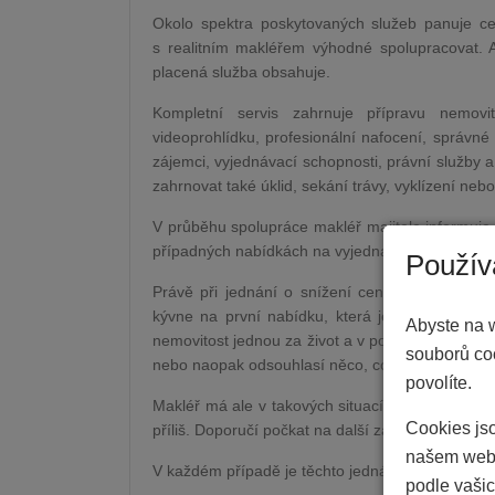
Okolo spektra poskytovaných služeb panuje cel
s realitním makléřem výhodné spolupracovat. A
placená služba obsahuje.
Kompletní servis zahrnuje přípravu nemovi
videoprohlídku, profesionální nafocení, správné 
zájemci, vyjednávací schopnosti, právní služby a
zahrnovat také úklid, sekání trávy, vyklízení neb
V průběhu spolupráce makléř majitele informuje
případných nabídkách na vyjednávání o ceně.
Použív
Právě při jednání o snížení ceny nemovitosti se
kývne na první nabídku, která je pro něho al
Abyste na 
nemovitost jednou za život a v podobné obchodní
souborů co
nebo naopak odsouhlasí něco, co si dobře nepro
povolíte.
Makléř má ale v takových situacích přehled o zá
Cookies jso
příliš. Doporučí počkat na další zájemce nebo v
našem webu
V každém případě je těchto jednání, které mohou 
podle vašic