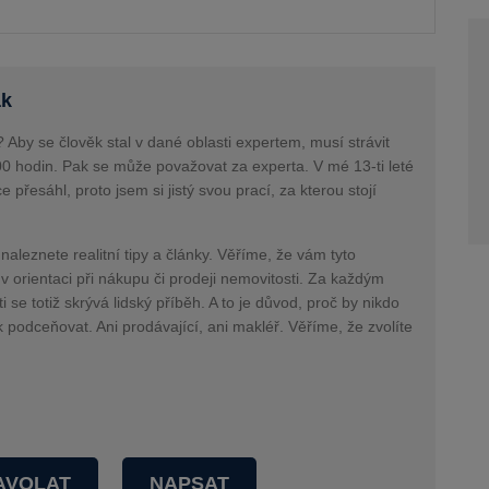
ák
 Aby se člověk stal v dané oblasti expertem, musí strávit
00 hodin. Pak se může považovat za experta. V mé 13-ti leté
ce přesáhl, proto jsem si jistý svou prací, za kterou stojí
naleznete realitní tipy a články. Věříme, že vám tyto
 orientaci při nákupu či prodeji nemovitosti. Za každým
se totiž skrývá lidský příběh. A to je důvod, proč by nikdo
k podceňovat. Ani prodávající, ani makléř. Věříme, že zvolíte
AVOLAT
NAPSAT