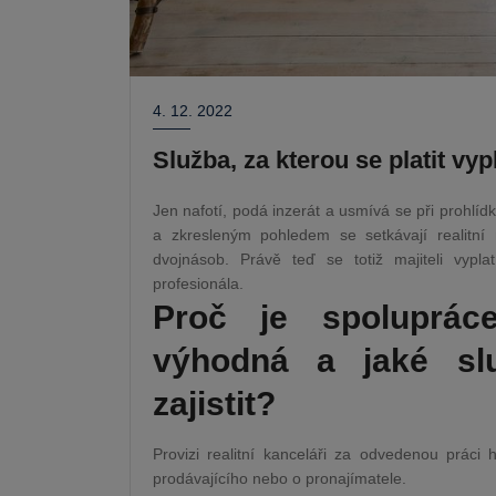
4. 12. 2022
Služba, za kterou se platit vypl
Jen nafotí, podá inzerát a usmívá se při prohlí
a zkresleným pohledem se setkávají realitní 
dvojnásob. Právě teď se totiž majiteli vypla
profesionála.
Proč je spoluprác
výhodná a jaké slu
zajistit?
Provizi realitní kanceláři za odvedenou práci
prodávajícího nebo o pronajímatele.