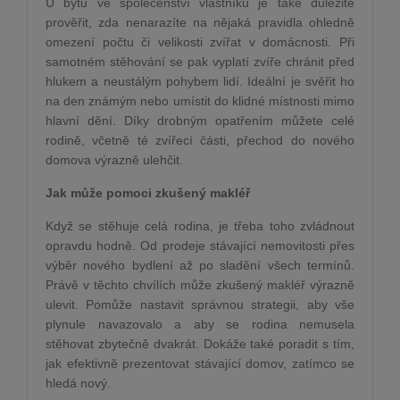
U bytů ve společenství vlastníků je také důležité
prověřit, zda nenarazíte na nějaká pravidla ohledně
omezení počtu či velikosti zvířat v domácnosti. Při
samotném stěhování se pak vyplatí zvíře chránit před
hlukem a neustálým pohybem lidí. Ideální je svěřit ho
na den známým nebo umístit do klidné místnosti mimo
hlavní dění. Díky drobným opatřením můžete celé
rodině, včetně té zvířecí části, přechod do nového
domova výrazně ulehčit.
Jak může pomoci zkušený makléř
Když se stěhuje celá rodina, je třeba toho zvládnout
opravdu hodně. Od prodeje stávající nemovitosti přes
výběr nového bydlení až po sladění všech termínů.
Právě v těchto chvílích může zkušený makléř výrazně
ulevit. Pomůže nastavit správnou strategii, aby vše
plynule navazovalo a aby se rodina nemusela
stěhovat zbytečně dvakrát. Dokáže také poradit s tím,
jak efektivně prezentovat stávající domov, zatímco se
hledá nový.