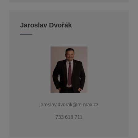
Jaroslav Dvořák
jaroslav.dvorak@re-max.cz
733 618 711