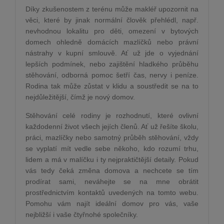
Díky zkušenostem z terénu může makléř upozornit na
věci, které by jinak normální člověk přehlédl, např.
nevhodnou lokalitu pro děti, omezení v bytových
domech ohledně domácích mazlíčků nebo právní
nástrahy v kupní smlouvě. Ať už jde o vyjednání
lepších podmínek, nebo zajištění hladkého průběhu
stěhování, odborná pomoc šetří čas, nervy i peníze.
Rodina tak může zůstat v klidu a soustředit se na to
nejdůležitější, čímž je nový domov.
Stěhování celé rodiny je rozhodnutí, které ovlivní
každodenní život všech jejích členů. Ať už řešíte školu,
práci, mazlíčky nebo samotný průběh stěhování, vždy
se vyplatí mít vedle sebe někoho, kdo rozumí trhu,
lidem a má v malíčku i ty nejpraktičtější detaily. Pokud
vás tedy čeká změna domova a nechcete se tím
prodírat sami, neváhejte se na mne obrátit
prostřednictvím kontaktů uvedených na tomto webu.
Pomohu vám najít ideální domov pro vás, vaše
nejbližší i vaše čtyřnohé společníky.