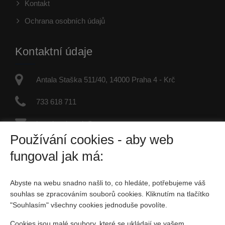
Kontakt
Ochrana osobních údajů
Kontaktní údaje
Antala Staška 511/40, 14000 Praha 4 - Krč
733 618 711
jaroslav.dvorak@re-max.cz
Používání cookies - aby web
IČO: 45877246
fungoval jak má:
Fyzická osoba zapsaná v živnostenském rejstříku
Abyste na webu snadno našli to, co hledáte, potřebujeme váš
Sociální sítě
souhlas se zpracováním souborů cookies. Kliknutím na tlačítko
"Souhlasím" všechny cookies jednoduše povolíte.
Cookies jsou malé soubory, které se ukládají ve vašem