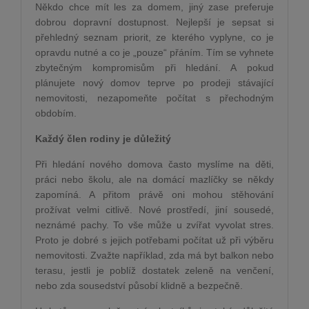
Někdo chce mít les za domem, jiný zase preferuje
dobrou dopravní dostupnost. Nejlepší je sepsat si
přehledný seznam priorit, ze kterého vyplyne, co je
opravdu nutné a co je „pouze“ přáním. Tím se vyhnete
zbytečným kompromisům při hledání. A pokud
plánujete nový domov teprve po prodeji stávající
nemovitosti, nezapomeňte počítat s přechodným
obdobím.
Každý člen rodiny je důležitý
Při hledání nového domova často myslíme na děti,
práci nebo školu, ale na domácí mazlíčky se někdy
zapomíná. A přitom právě oni mohou stěhování
prožívat velmi citlivě. Nové prostředí, jiní sousedé,
neznámé pachy. To vše může u zvířat vyvolat stres.
Proto je dobré s jejich potřebami počítat už při výběru
nemovitosti. Zvažte například, zda má byt balkon nebo
terasu, jestli je poblíž dostatek zeleně na venčení,
nebo zda sousedství působí klidně a bezpečně.