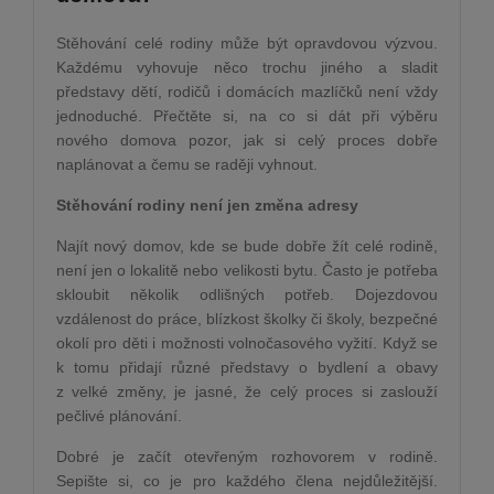
Stěhování celé rodiny může být opravdovou výzvou.
Každému vyhovuje něco trochu jiného a sladit
představy dětí, rodičů i domácích mazlíčků není vždy
jednoduché. Přečtěte si, na co si dát při výběru
nového domova pozor, jak si celý proces dobře
naplánovat a čemu se raději vyhnout.
Stěhování rodiny není jen změna adresy
Najít nový domov, kde se bude dobře žít celé rodině,
není jen o lokalitě nebo velikosti bytu. Často je potřeba
skloubit několik odlišných potřeb. Dojezdovou
vzdálenost do práce, blízkost školky či školy, bezpečné
okolí pro děti i možnosti volnočasového vyžití. Když se
k tomu přidají různé představy o bydlení a obavy
z velké změny, je jasné, že celý proces si zaslouží
pečlivé plánování.
Dobré je začít otevřeným rozhovorem v rodině.
Sepište si, co je pro každého člena nejdůležitější.