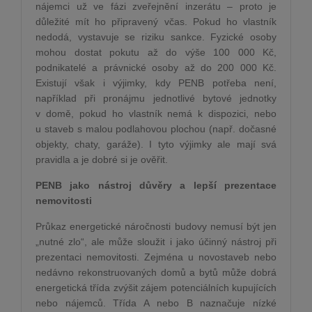
nájemci už ve fázi zveřejnění inzerátu – proto je
důležité mít ho připravený včas. Pokud ho vlastník
nedodá, vystavuje se riziku sankce. Fyzické osoby
mohou dostat pokutu až do výše 100 000 Kč,
podnikatelé a právnické osoby až do 200 000 Kč.
Existují však i výjimky, kdy PENB potřeba není,
například při pronájmu jednotlivé bytové jednotky
v domě, pokud ho vlastník nemá k dispozici, nebo
u staveb s malou podlahovou plochou (např. dočasné
objekty, chaty, garáže). I tyto výjimky ale mají svá
pravidla a je dobré si je ověřit.
PENB jako nástroj důvěry a lepší prezentace
nemovitosti
Průkaz energetické náročnosti budovy nemusí být jen
„nutné zlo“, ale může sloužit i jako účinný nástroj při
prezentaci nemovitosti. Zejména u novostaveb nebo
nedávno rekonstruovaných domů a bytů může dobrá
energetická třída zvýšit zájem potenciálních kupujících
nebo nájemců. Třída A nebo B naznačuje nízké