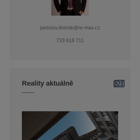
jaroslav.dvorak@re-max.cz
733 618 711
Reality aktuálně