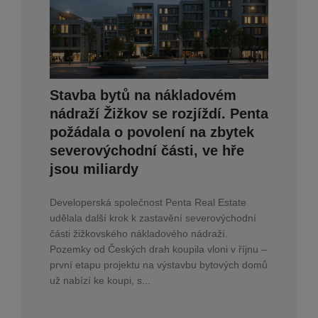
Stavba bytů na nákladovém
nádraží Žižkov se rozjíždí. Penta
požádala o povolení na zbytek
severovýchodní části, ve hře
jsou miliardy
Developerská společnost Penta Real Estate
udělala další krok k zastavění severovýchodní
části žižkovského nákladového nádraží.
Pozemky od Českých drah koupila vloni v říjnu –
první etapu projektu na výstavbu bytových domů
už nabízí ke koupi, s...