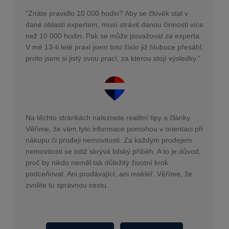
"Znáte pravidlo 10 000 hodin? Aby se člověk stal v
dané oblasti expertem, musí strávit danou činnosti více
než 10 000 hodin. Pak se může považovat za experta.
V mé 13-ti leté praxi jsem toto číslo již hluboce přesáhl,
proto jsem si jistý svou prací, za kterou stojí výsledky."
Na těchto stránkách naleznete realitní tipy a články.
Věříme, že vám tyto informace pomohou v orientaci při
nákupu či prodeji nemovitosti. Za každým prodejem
nemovitosti se totiž skrývá lidský příběh. A to je důvod,
proč by nikdo neměl tak důležitý životní krok
podceňovat. Ani prodávající, ani makléř. Věříme, že
zvolíte tu správnou cestu.