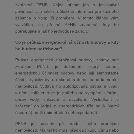
zkráceně PENB. Nejde přitom jen o legislativní
povinnost, ale také o důležitou informaci pro každého
zájemce o koupi či pronájem. V tomto článku vám
vysvětlím, co přesně PENB znamená, kdy ho
potřebujete a jak ho jednoduše zařídit.
Co je průkaz energetické náročnosti budovy a kdy
ho budete potřebovat?
Průkaz energetické náročnosti budovy, známý pod
zkratkou PENB, je dokument, který hodnotí
energetickou účinnost budovy nebo její samostatné
části – typicky bytu, rodinného domu nebo komerční
nemovitosti. Vydává ho autorizovaná osoba a uvádí
v něm, kolik energie je potřeba na vytápění, větrání,
ohřev vody, chlazení a osvětlení. Výsledkem je
zařazení do jedné z energetických tříd od A (velmi
úsporná) po G (mimořádně nehospodárná).
PENB je povinný při prodeji nebo pronájmu
nemovitosti. Majitel ho musí předložit kupujícímu nebo