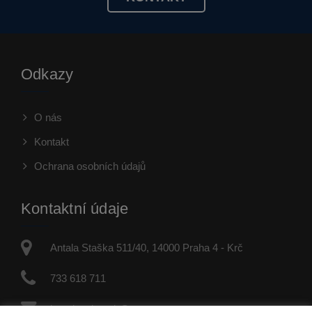
Odkazy
O nás
Kontakt
Ochrana osobních údajů
Kontaktní údaje
Antala Staška 511/40, 14000 Praha 4 - Krč
733 618 711
jaroslav.dvorak@re-max.cz