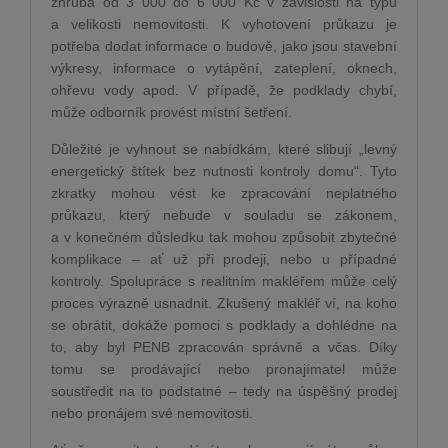
zhruba od 3 000 do 6 000 Kč v závislosti na typu
a velikosti nemovitosti. K vyhotovení průkazu je
potřeba dodat informace o budově, jako jsou stavební
výkresy, informace o vytápění, zateplení, oknech,
ohřevu vody apod. V případě, že podklady chybí,
může odborník provést místní šetření.
Důležité je vyhnout se nabídkám, které slibují „levný
energetický štítek bez nutnosti kontroly domu“. Tyto
zkratky mohou vést ke zpracování neplatného
průkazu, který nebude v souladu se zákonem,
a v konečném důsledku tak mohou způsobit zbytečné
komplikace – ať už při prodeji, nebo u případné
kontroly. Spolupráce s realitním makléřem může celý
proces výrazně usnadnit. Zkušený makléř ví, na koho
se obrátit, dokáže pomoci s podklady a dohlédne na
to, aby byl PENB zpracován správně a včas. Díky
tomu se prodávající nebo pronajímatel může
soustředit na to podstatné – tedy na úspěšný prodej
nebo pronájem své nemovitosti.