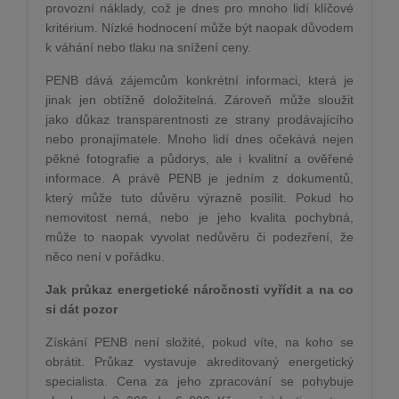
provozní náklady, což je dnes pro mnoho lidí klíčové
kritérium. Nízké hodnocení může být naopak důvodem
k váhání nebo tlaku na snížení ceny.
PENB dává zájemcům konkrétní informaci, která je
jinak jen obtížně doložitelná. Zároveň může sloužit
jako důkaz transparentnosti ze strany prodávajícího
nebo pronajímatele. Mnoho lidí dnes očekává nejen
pěkné fotografie a půdorys, ale i kvalitní a ověřené
informace. A právě PENB je jedním z dokumentů,
který může tuto důvěru výrazně posílit. Pokud ho
nemovitost nemá, nebo je jeho kvalita pochybná,
může to naopak vyvolat nedůvěru či podezření, že
něco není v pořádku.
Jak průkaz energetické náročnosti vyřídit a na co
si dát pozor
Získání PENB není složité, pokud víte, na koho se
obrátit. Průkaz vystavuje akreditovaný energetický
specialista. Cena za jeho zpracování se pohybuje