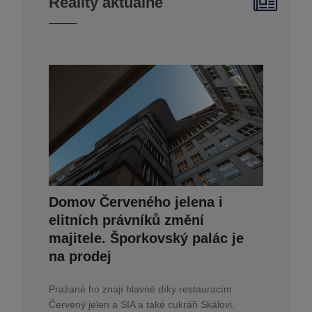
Reality aktuálně
Domov Červeného jelena i
elitních právníků změní
majitele. Šporkovský palác je
na prodej
Pražané ho znají hlavně díky restauracím
Červený jelen a SIA a také cukráři Skálovi.