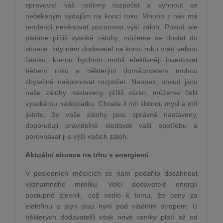
spravovat náš rodinný rozpočet a vyhnout se
nečekaným výdajům na konci roku. Mnoho z nás má
tendenci nevěnovat pozornost výši záloh. Pokud ale
platíme příliš vysoké zálohy, můžeme se dostat do
situace, kdy nám dodavatel na konci roku vrátí velkou
částku, kterou bychom mohli efektivněji investovat
během roku a některým domácnostem mohou
zbytečně našponovat rozpočet. Naopak, pokud jsou
naše zálohy nastaveny příliš nízko, můžeme čelit
vysokému nedoplatku. Chcete-li mít klidnou mysl a mít
jistotu, že vaše zálohy jsou správně nastaveny,
doporučuji pravidelně sledovat vaši spotřebu a
porovnávat ji s výší vašich záloh.
Aktuální situace na trhu s energiemi
V posledních měsících se nám podařilo dosáhnout
významného milníku. Velcí dodavatelé energií
postupně zlevnili, což vedlo k tomu, že ceny za
elektřinu a plyn jsou nyní pod vládním stropem. U
některých dodavatelů však nové ceníky platí až od