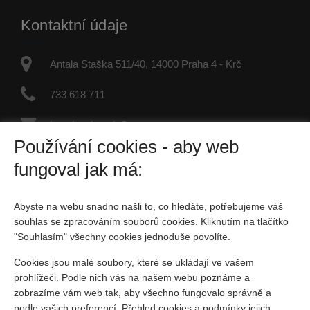
Kontaktní údaje
Antala Staška 511/40, 14000 Praha 4 - Krč
733 618 711
jaroslav.dvorak@re-max.cz
Používání cookies - aby web
IČO: 45877246
fungoval jak má:
Fyzická osoba zapsaná v živnostenském rejstříku
Abyste na webu snadno našli to, co hledáte, potřebujeme váš
Sociální sítě
souhlas se zpracováním souborů cookies. Kliknutím na tlačítko
"Souhlasím" všechny cookies jednoduše povolíte.
Cookies jsou malé soubory, které se ukládají ve vašem
prohlížeči. Podle nich vás na našem webu poznáme a
zobrazíme vám web tak, aby všechno fungovalo správně a
podle vašich preferencí. Přehled cookies a podmínky jejich