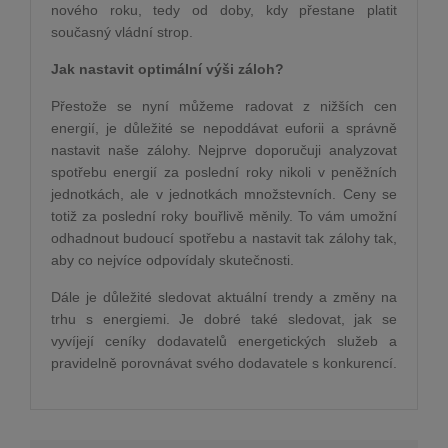
nového roku, tedy od doby, kdy přestane platit
současný vládní strop.
Jak nastavit optimální výši záloh?
Přestože se nyní můžeme radovat z nižších cen
energií, je důležité se nepoddávat euforii a správně
nastavit naše zálohy. Nejprve doporučuji analyzovat
spotřebu energií za poslední roky nikoli v peněžních
jednotkách, ale v jednotkách množstevních. Ceny se
totiž za poslední roky bouřlivě měnily. To vám umožní
odhadnout budoucí spotřebu a nastavit tak zálohy tak,
aby co nejvíce odpovídaly skutečnosti.
Dále je důležité sledovat aktuální trendy a změny na
trhu s energiemi. Je dobré také sledovat, jak se
vyvíjejí ceníky dodavatelů energetických služeb a
pravidelně porovnávat svého dodavatele s konkurencí.