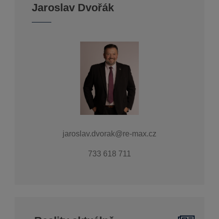
Jaroslav Dvořák
jaroslav.dvorak@re-max.cz
733 618 711