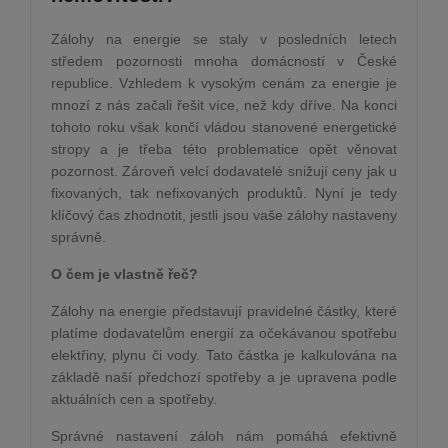
Zálohy na energie se staly v posledních letech
středem pozornosti mnoha domácností v České
republice. Vzhledem k vysokým cenám za energie je
mnozí z nás začali řešit více, než kdy dříve. Na konci
tohoto roku však končí vládou stanovené energetické
stropy a je třeba této problematice opět věnovat
pozornost. Zároveň velcí dodavatelé snižují ceny jak u
fixovaných, tak nefixovaných produktů. Nyní je tedy
klíčový čas zhodnotit, jestli jsou vaše zálohy nastaveny
správně.
O čem je vlastně řeč?
Zálohy na energie představují pravidelné částky, které
platíme dodavatelům energií za očekávanou spotřebu
elektřiny, plynu či vody. Tato částka je kalkulována na
základě naší předchozí spotřeby a je upravena podle
aktuálních cen a spotřeby.
Správné nastavení záloh nám pomáhá efektivně