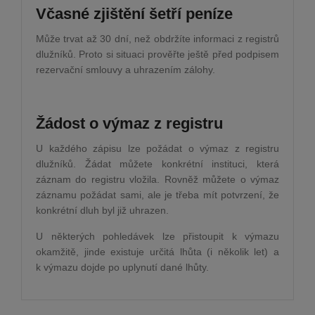
Včasné zjištění šetří peníze
Může trvat až 30 dní, než obdržíte informaci z registrů
dlužníků. Proto si situaci prověřte ještě před podpisem
rezervační smlouvy a uhrazením zálohy.
Žádost o výmaz z registru
U každého zápisu lze požádat o výmaz z registru
dlužníků. Žádat můžete konkrétní instituci, která
záznam do registru vložila. Rovněž můžete o výmaz
záznamu požádat sami, ale je třeba mít potvrzení, že
konkrétní dluh byl již uhrazen.
U některých pohledávek lze přistoupit k výmazu
okamžitě, jinde existuje určitá lhůta (i několik let) a
k výmazu dojde po uplynutí dané lhůty.