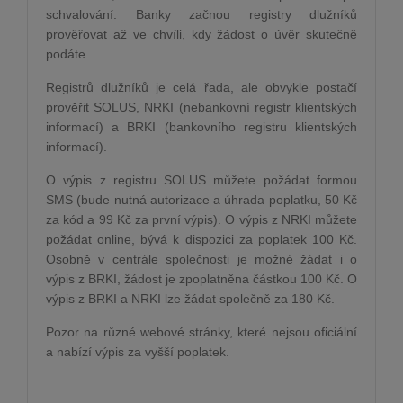
schvalování. Banky začnou registry dlužníků
prověřovat až ve chvíli, kdy žádost o úvěr skutečně
podáte.
Registrů dlužníků je celá řada, ale obvykle postačí
prověřit SOLUS, NRKI (nebankovní registr klientských
informací) a BRKI (bankovního registru klientských
informací).
O výpis z registru SOLUS můžete požádat formou
SMS (bude nutná autorizace a úhrada poplatku, 50 Kč
za kód a 99 Kč za první výpis). O výpis z NRKI můžete
požádat online, bývá k dispozici za poplatek 100 Kč.
Osobně v centrále společnosti je možné žádat i o
výpis z BRKI, žádost je zpoplatněna částkou 100 Kč. O
výpis z BRKI a NRKI lze žádat společně za 180 Kč.
Pozor na různé webové stránky, které nejsou oficiální
a nabízí výpis za vyšší poplatek.