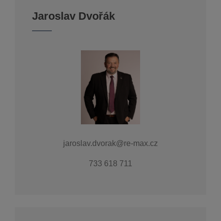
Jaroslav Dvořák
jaroslav.dvorak@re-max.cz
733 618 711