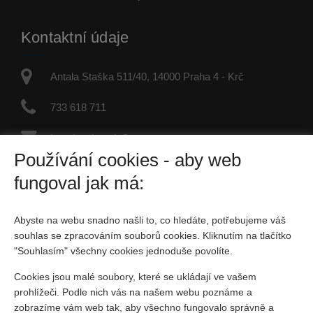
Kontaktní údaje
Antala Staška 511/40, 14000 Praha 4 - Krč
733 618 711
jaroslav.dvorak@re-max.cz
Používání cookies - aby web
IČO: 45877246
fungoval jak má:
Fyzická osoba zapsaná v živnostenském rejstříku
Abyste na webu snadno našli to, co hledáte, potřebujeme váš
Sociální sítě
souhlas se zpracováním souborů cookies. Kliknutím na tlačítko
"Souhlasím" všechny cookies jednoduše povolíte.
Cookies jsou malé soubory, které se ukládají ve vašem
prohlížeči. Podle nich vás na našem webu poznáme a
zobrazíme vám web tak, aby všechno fungovalo správně a