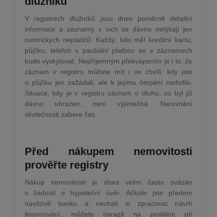
dlužníků
V registrech dlužníků jsou dnes poměrně detailní
informace a záznamy v nich se dávno netýkají jen
notorických neplatičů. Každý, kdo měl kreditní kartu,
půjčku, telefon s paušální platbou se v záznamech
bude vyskytovat. Nepříjemným překvapením je i to, že
záznam v registru můžete mít i ve chvíli, kdy jste
o půjčku jen zažádali, ale k jejímu čerpání nedošlo.
Situace, kdy je v registru záznam o dluhu, co byl již
dávno uhrazen, není výjimečná. Narovnání
skutečnosti zabere čas.
Před nákupem nemovitosti
prověřte registry
Nákup nemovitosti je dnes velmi často svázán
s žádostí o hypoteční úvěr. Ačkoliv jste předem
navštívili banku a nechali si zpracovat návrh
financování, můžete narazit na problém při