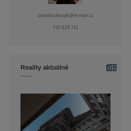
jaroslav.dvorak@re-max.cz
733 618 711
Reality aktuálně