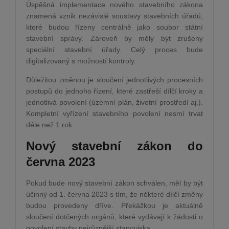
Úspěšná implementace nového stavebního zákona
znamená vznik nezávislé soustavy stavebních úřadů,
které budou řízeny centrálně jako soubor státní
stavební správy. Zároveň by měly být zrušeny
speciální stavební úřady. Celý proces bude
digitalizovaný s možností kontroly.
Důležitou změnou je sloučení jednotlivých procesních
postupů do jednoho řízení, které zastřeší dílčí kroky a
jednotlivá povolení (územní plán, životní prostředí aj.).
Kompletní vyřízení stavebního povolení nesmí trvat
déle než 1 rok.
Nový stavební zákon do
června 2023
Pokud bude nový stavební zákon schválen, měl by být
účinný od 1. června 2023 s tím, že některé dílčí změny
budou provedeny dříve. Překážkou je aktuálně
sloučení dotčených orgánů, které vydávají k žádosti o
povolení stavby nejrůznější stanoviska.