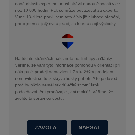
dané oblasti expertem, musí strávit danou činnosti více
než 10 000 hodin. Pak se může považovat za experta.
V mé 13-ti leté praxi jsem toto číslo již hluboce přesáhl,
proto jsem si jistý svou prací, za kterou stojí výsledky."
Na těchto stránkách naleznete realitní tipy a články.
Věříme, že vám tyto informace pomohou v orientaci při
nákupu či prodeji nemovitosti. Za každým prodejem
nemovitosti se totiž skrývá lidský příběh. A to je důvod,
proč by nikdo neměl tak důležitý životní krok
podceňovat. Ani prodávající, ani makléř. Věříme, že
zvolíte tu správnou cestu.
ZAVOLAT
NAPSAT