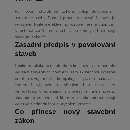
Po novém stavebním zákonu volají developeři i
soukromé osoby. Pomalý proces povolování staveb je
výrazným limitem efektivního rozvoje měst a přispívá i
k rostoucí ceně nemovitostí. Jaké změny slibuje nový
stavební zákon?
Zásadní předpis v povolování
staveb
Česká republika je dlouhodobě kritizována pro pomalé
vyřízení stavebních povolení. Tato skutečnost výrazně
brzdí rozvoj měst, komplikuje bytovou situaci i
komerční výstavbu a přispívá i k růstu cen
nemovitostí. V legislativním procesu je návrh nového
stavebního zákona, od kterého si zákonodárci slibují
výrazné zjednodušení a urychlení procesu.
Co přinese nový stavební
zákon