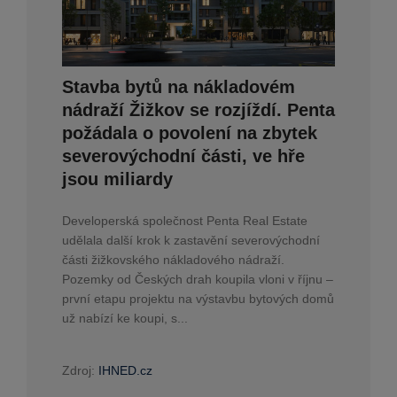
Stavba bytů na nákladovém
nádraží Žižkov se rozjíždí. Penta
požádala o povolení na zbytek
severovýchodní části, ve hře
jsou miliardy
Developerská společnost Penta Real Estate
udělala další krok k zastavění severovýchodní
části žižkovského nákladového nádraží.
Pozemky od Českých drah koupila vloni v říjnu –
první etapu projektu na výstavbu bytových domů
už nabízí ke koupi, s...
Zdroj:
IHNED.cz