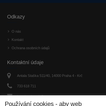
Odkazy
O nás
Kontakt
Ochrana osobních údajů
Kontaktní údaje
Antala Staška 511/40, 14000 Praha 4 - Krč
733 618 711
jaroslav.dvorak@re-max.cz
Používání cookies - aby web