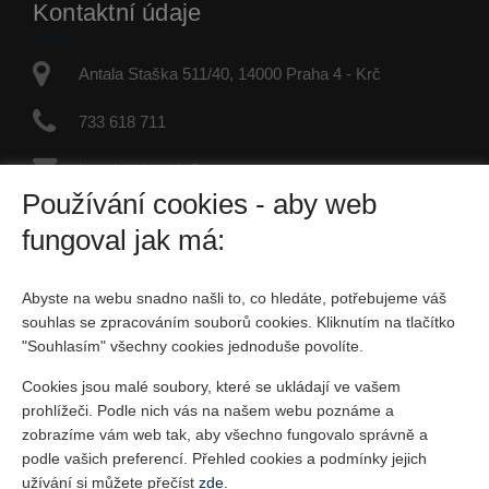
Kontaktní údaje
Antala Staška 511/40, 14000 Praha 4 - Krč
733 618 711
jaroslav.dvorak@re-max.cz
Používání cookies - aby web
IČO: 45877246
fungoval jak má:
Fyzická osoba zapsaná v živnostenském rejstříku
Abyste na webu snadno našli to, co hledáte, potřebujeme váš
Sociální sítě
souhlas se zpracováním souborů cookies. Kliknutím na tlačítko
"Souhlasím" všechny cookies jednoduše povolíte.
Cookies jsou malé soubory, které se ukládají ve vašem
prohlížeči. Podle nich vás na našem webu poznáme a
zobrazíme vám web tak, aby všechno fungovalo správně a
podle vašich preferencí. Přehled cookies a podmínky jejich
Vytvořeno v systému
CHYTRÝ WEB MAKLÉŘE
užívání si můžete přečíst
zde
.