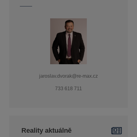
jaroslav.dvorak@re-max.cz
733 618 711
Reality aktuálně