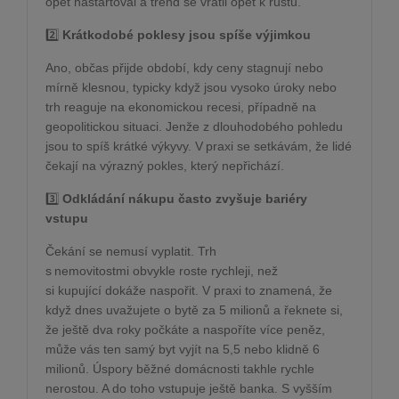
opět nastartoval a trend se vrátil opět k růstu.
2️
Krátkodobé poklesy jsou spíše výjimkou
Ano, občas přijde období, kdy ceny stagnují nebo
mírně klesnou, typicky když jsou vysoko úroky nebo
trh reaguje na ekonomickou recesi, případně na
geopolitickou situaci. Jenže z dlouhodobého pohledu
jsou to spíš krátké výkyvy. V praxi se setkávám, že lidé
čekají na výrazný pokles, který nepřichází.
3️
Odkládání nákupu často zvyšuje bariéry
vstupu
Čekání se nemusí vyplatit. Trh
s nemovitostmi obvykle roste rychleji, než
si kupující dokáže naspořit. V praxi to znamená, že
když dnes uvažujete o bytě za 5 milionů a řeknete si,
že ještě dva roky počkáte a naspoříte více peněz,
může vás ten samý byt vyjít na 5,5 nebo klidně 6
milionů. Úspory běžné domácnosti takhle rychle
nerostou. A do toho vstupuje ještě banka. S vyšším