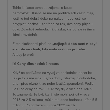
Tohle je časté téma se zájemci o koupi
nemovitosti.
Klienti se mě na prohlídkách často ptají,
jestli je teď dobrá doba na nákup, nebo jestli se
nevyplatí počkat – že třeba za rok, dva ceny půjdou
dolů. Zdánlivě jednoduchá otázka, kterou ale řeším s
lidmi pravidelně.
Z mé zkušenosti platí, že
„nejlepší doba není nikdy“
– kupte ve chvíli, kdy máte reálnou potřebu
.
A tady je proč:
1️
Ceny dlouhodobě rostou
Když se podíváme na vývoj za posledních deset let,
tak je to jasně vidět. Byty i domy zdražují dlouhodobě,
a to i přes různé krize nebo krátká zpomalení. Podle
ČSÚ se ceny od roku 2013 zvýšily o více než 130 %.
To znamená, že byt, který jste mohli pořídit v roce
2013 za 2,5 milionu, může mít dnes hodnotu i přes 5,5
milionu. Po ochlazení v roce 2022 se trh