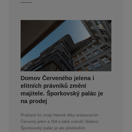
Domov Červeného jelena i
elitních právníků změní
majitele. Šporkovský palác je
na prodej
Pražané ho znají hlavně díky restauracím
Červený jelen a SIA a také cukráři Skálovi.
Šporkovský palác je ale především