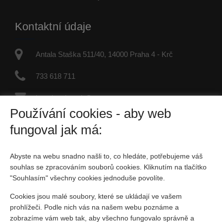
Kontaktní údaje
Antala Staška 511/40, 14000 Praha 4 - Krč
733 618 711
jaroslav.dvorak@re-max.cz
Používání cookies - aby web
IČO: 45877246
fungoval jak má:
Fyzická osoba zapsaná v živnostenském rejstříku
Abyste na webu snadno našli to, co hledáte, potřebujeme váš
Sociální sítě
souhlas se zpracováním souborů cookies. Kliknutím na tlačítko
"Souhlasím" všechny cookies jednoduše povolíte.
Cookies jsou malé soubory, které se ukládají ve vašem
prohlížeči. Podle nich vás na našem webu poznáme a
zobrazíme vám web tak, aby všechno fungovalo správně a