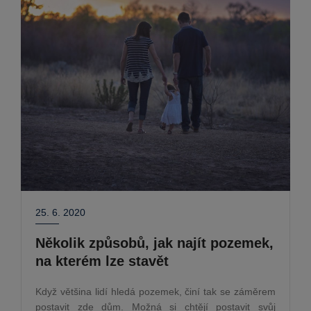
25. 6. 2020
Několik způsobů, jak najít pozemek,
na kterém lze stavět
Když většina lidí hledá pozemek, činí tak se záměrem
postavit zde dům. Možná si chtějí postavit svůj