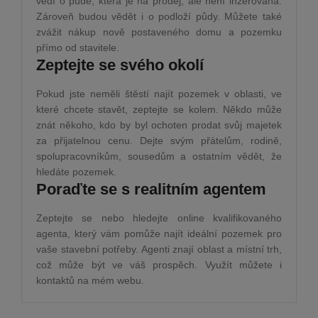
vědí o půdě, která je na prodej, ale není inzerována.
Zároveň budou vědět i o podloží půdy. Můžete také
zvážit nákup nově postaveného domu a pozemku
přímo od stavitele.
Zeptejte se svého okolí
Pokud jste neměli štěstí najít pozemek v oblasti, ve
které chcete stavět, zeptejte se kolem. Někdo může
znát někoho, kdo by byl ochoten prodat svůj majetek
za přijatelnou cenu. Dejte svým přátelům, rodině,
spolupracovníkům, sousedům a ostatním vědět, že
hledáte pozemek.
Poraďte se s realitním agentem
Zeptejte se nebo hledejte online kvalifikovaného
agenta, který vám pomůže najít ideální pozemek pro
vaše stavební potřeby. Agenti znají oblast a místní trh,
což může být ve váš prospěch. Využít můžete i
kontaktů na mém webu.