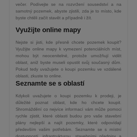
večer. Podívejte se na rozvržení sousedství a na
samotný pozemek, abyste zjistili, zda je to místo, kde
byste chtěli začít stavět a případně i žít.
Využijte online mapy
Nejste si jisti, kde přesně chcete pozemek koupit?
Využijte online mapy k vymezení potenciálních míst,
mohou být neocenitelné, protože umožňují vidět
oblast, aniž byste museli opustit svůj současný dům.
Pokud tedy uvažujete o koupi pozemku ve vzdálené
oblasti, zkuste to online.
Seznamte se s oblastí
Kdykoli uvažujete o koupi pozemku k prodeji, je
důležité poznat oblast, kde ho chcete koupit.
Shromáždění co nejvíce informací vám může pomoci
rychle zjistit, které oblasti budou pro vaše stavební
plány nejlepší a najít pozemky, které odpovídají
především vašim potřebám. Seznamte se s místní
dostupností, infrastrukturou, stavebními předpisy a