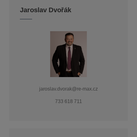
Jaroslav Dvořák
jaroslav.dvorak@re-max.cz
733 618 711