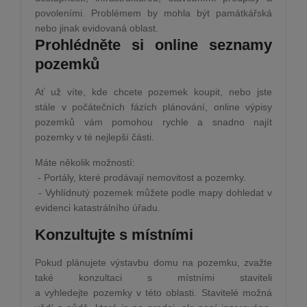
povoleními. Problémem by mohla být památkářská
nebo jinak evidovaná oblast.
Prohlédněte si online seznamy
pozemků
Ať už víte, kde chcete pozemek koupit, nebo jste
stále v počátečních fázích plánování, online výpisy
pozemků vám pomohou rychle a snadno najít
pozemky v té nejlepší části.
Máte několik možností:
- Portály, které prodávají nemovitost a pozemky.
- Vyhlídnutý pozemek můžete podle mapy dohledat v
evidenci katastrálního úřadu.
Konzultujte s místními
Pokud plánujete výstavbu domu na pozemku, zvažte
také konzultaci s místními staviteli
a vyhledejte pozemky v této oblasti. Stavitelé možná