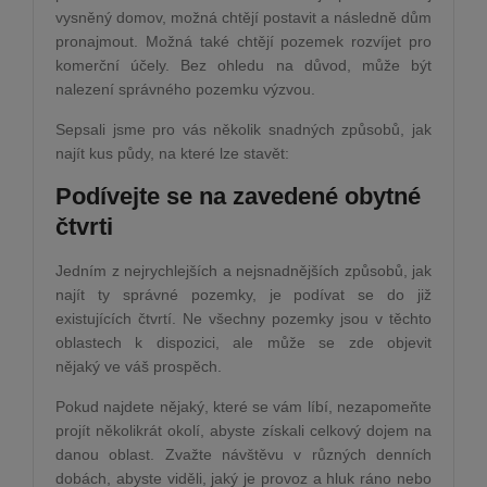
vysněný domov, možná chtějí postavit a následně dům
pronajmout. Možná také chtějí pozemek rozvíjet pro
komerční účely. Bez ohledu na důvod, může být
nalezení správného pozemku výzvou.
Sepsali jsme pro vás několik snadných způsobů, jak
najít kus půdy, na které lze stavět:
Podívejte se na zavedené obytné
čtvrti
Jedním z nejrychlejších a nejsnadnějších způsobů, jak
najít ty správné pozemky, je podívat se do již
existujících čtvrtí. Ne všechny pozemky jsou v těchto
oblastech k dispozici, ale může se zde objevit
nějaký ve váš prospěch.
Pokud najdete nějaký, které se vám líbí, nezapomeňte
projít několikrát okolí, abyste získali celkový dojem na
danou oblast. Zvažte návštěvu v různých denních
dobách, abyste viděli, jaký je provoz a hluk ráno nebo