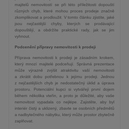
majitelů nemovitostí se při této příležitosti dopouští
různých chyb, které mohou proces prodeje značně
zkomplikovat a prodloužit. V tomto článku zjistíte, jaké
jsou nejčastější chyby, kterých se prodávající
dopouštějí, a obdržíte praktické rady, jak se jim
vyhnout.
Podcenění přípravy nemovitosti k prodeji
Příprava nemovitosti k prodeji je zásadním krokem,
který mnozí majitelé podceňují. Správná prezentace
může výrazně zvýšit atraktivitu vaší nemovitosti
a zkrátit dobu potřebnou k jejímu prodeji. Jednou
z nejčastějších chyb je nedostatečný úklid a úprava
prostoru. Potenciální kupci si vytvářejí první dojem
během několika vteřin, a proto je důležité, aby vaše
nemovitost vypadala co nejlépe. Zajistěte, aby byl
interiér čistý a uklizený, zbavte se osobních předmětů
a nadbytečného nábytku, který může prostor zbytečně
zaplňovat.