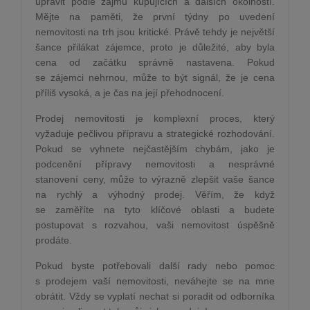
upravit podle zájmu kupujících a dalších okolností.
Mějte na paměti, že první týdny po uvedení
nemovitosti na trh jsou kritické. Právě tehdy je největší
šance přilákat zájemce, proto je důležité, aby byla
cena od začátku správně nastavena. Pokud
se zájemci nehrnou, může to být signál, že je cena
příliš vysoká, a je čas na její přehodnocení.
Prodej nemovitosti je komplexní proces, který
vyžaduje pečlivou přípravu a strategické rozhodování.
Pokud se vyhnete nejčastějším chybám, jako je
podcenění přípravy nemovitosti a nesprávné
stanovení ceny, může to výrazně zlepšit vaše šance
na rychlý a výhodný prodej. Věřím, že když
se zaměříte na tyto klíčové oblasti a budete
postupovat s rozvahou, vaši nemovitost úspěšně
prodáte.
Pokud byste potřebovali další rady nebo pomoc
s prodejem vaší nemovitosti, neváhejte se na mne
obrátit. Vždy se vyplatí nechat si poradit od odborníka