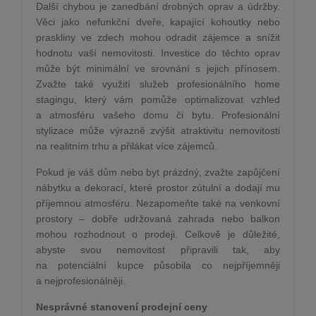
Další chybou je zanedbání drobných oprav a údržby.
Věci jako nefunkční dveře, kapající kohoutky nebo
praskliny ve zdech mohou odradit zájemce a snížit
hodnotu vaší nemovitosti. Investice do těchto oprav
může být minimální ve srovnání s jejich přínosem.
Zvažte také využití služeb profesionálního home
stagingu, který vám pomůže optimalizovat vzhled
a atmosféru vašeho domu či bytu. Profesionální
stylizace může výrazně zvýšit atraktivitu nemovitosti
na realitním trhu a přilákat více zájemců.
Pokud je váš dům nebo byt prázdný, zvažte zapůjčení
nábytku a dekorací, které prostor zútulní a dodají mu
příjemnou atmosféru. Nezapomeňte také na venkovní
prostory – dobře udržovaná zahrada nebo balkon
mohou rozhodnout o prodeji. Celkově je důležité,
abyste svou nemovitost připravili tak, aby
na potenciální kupce působila co nejpříjemněji
a nejprofesionálněji.
Nesprávné stanovení prodejní ceny