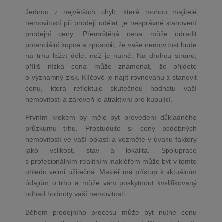
Jednou z největších chyb, které mohou majitelé
nemovitostí při prodeji udělat, je nesprávné stanovení
prodejní ceny. Přemrštěná cena může odradit
potenciální kupce a způsobit, že vaše nemovitost bude
na trhu ležet déle, než je nutné. Na druhou stranu,
příliš nízká cena může znamenat, že přijdete
o významný zisk. Klíčové je najít rovnováhu a stanovit
cenu, která reflektuje skutečnou hodnotu vaší
nemovitosti a zároveň je atraktivní pro kupující.
Prvním krokem by mělo být provedení důkladného
průzkumu trhu. Prostudujte si ceny podobných
nemovitostí ve vaší oblasti a vezměte v úvahu faktory
jako velikost, stav a lokalita. Spolupráce
s profesionálním realitním makléřem může být v tomto
ohledu velmi užitečná. Makléř má přístup k aktuálním
údajům o trhu a může vám poskytnout kvalifikovaný
odhad hodnoty vaší nemovitosti.
Během prodejního procesu může být nutné cenu