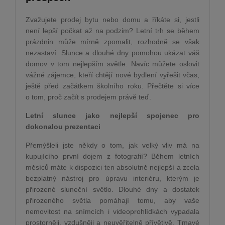
Zvažujete prodej bytu nebo domu a říkáte si, jestli
není lepší počkat až na podzim? Letní trh se během
prázdnin může mírně zpomalit, rozhodně se však
nezastaví. Slunce a dlouhé dny pomohou ukázat váš
domov v tom nejlepším světle. Navíc můžete oslovit
vážné zájemce, kteří chtějí nové bydlení vyřešit včas,
ještě před začátkem školního roku. Přečtěte si více
o tom, proč začít s prodejem právě teď.
Letní slunce jako nejlepší spojenec pro
dokonalou prezentaci
Přemýšleli jste někdy o tom, jak velký vliv má na
kupujícího první dojem z fotografií? Během letních
měsíců máte k dispozici ten absolutně nejlepší a zcela
bezplatný nástroj pro úpravu interiéru, kterým je
přirozené sluneční světlo. Dlouhé dny a dostatek
přirozeného světla pomáhají tomu, aby vaše
nemovitost na snímcích i videoprohlídkách vypadala
prostorněji, vzdušněji a neuvěřitelně přívětivě. Tmavé