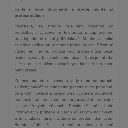
Užijte si svou dovolenou a prodej nechte na
profesionálech
Představa, že strávíte celé léto běháním po
prohlídkách, vyřizováním telefonátů a papírováním,
pravděpodobně nezní příliš lákavě. Mnoho vlastníků
se právě kvůli tomu rozhodne prodej odložit. Přitom to
vůbec není nutné, protože celý proces může běžet
hladce a zcela bez vaší osobní účasti. Stačí jen předat
klíče a odjet si užívat zasloužený odpočinek s rodinou
nebo přáteli.
Zatímco budete relaxovat u vody nebo na horách,
zkušený makléř se kompletně postará o vše potřebné,
od prvotní pečlivé přípravy přes vytvoření poutavých
materiálů až po samotné organizování prohlídek
s prověřenými zájemci. Pravidelně vás bude
informovat o průběhu a všech důležitých novinkách,
a to v takové míře, na které se předem domluvíte.
Budete vědět, že je o váš majetek perfektně