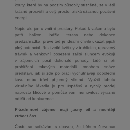
kouty, které by na podzim působily stísněně, se v létě
krásně prosvětlí a celý prostor získá úžasnou pozitivní
energii.
Nejde ale jen o vnitřní prostory. Pokud k vašemu bytu
patří balkon, lodžie, terasa nebo dokonce
předzahrádka, právě teď je ideální chvíle ukázat jejich
plný potenciál. Rozkvetlé květiny v truhlících, upravený
trávník a venkovní posezení zalité sluncem evokují
v zájemcích pocit dokonalé pohody. Lidé si při
prohlížení takových materiálů mnohem snáze
představí, jak si zde po práci vychutnávají odpolední
kávu nebo tráví příjemný víkend. Využití tohoto
vizuálního lákadla je pro úspěšný a rychlý prodej
naprosto klíčové a pomůže vám nemovitost výrazně
odlišit od konkurence.
Prázdninoví zájemci mají jasný cíl a nechtějí
ztrácet čas
Často se setkávám s obavou, že během července