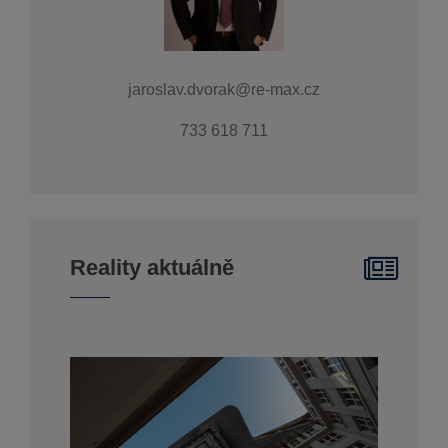
jaroslav.dvorak@re-max.cz
733 618 711
Reality aktuálně