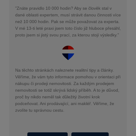
"Znáte pravidlo 10 000 hodin? Aby se člověk stal v
dané oblasti expertem, musí strávit danou činnosti více
než 10 000 hodin. Pak se může považovat za experta.
V mé 13-ti leté praxi jsem toto číslo již hluboce přesáhl,
proto jsem si jistý svou prací, za kterou stojí výsledky."
Na těchto stránkách naleznete realitní tipy a články.
Věříme, že vám tyto informace pomohou v orientaci při
nákupu či prodeji nemovitosti. Za každým prodejem
nemovitosti se totiž skrývá lidský příběh. A to je důvod,
proč by nikdo neměl tak důležitý životní krok
podceňovat. Ani prodávající, ani makléř. Věříme, že
zvolíte tu správnou cestu.