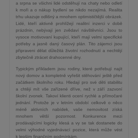
a srpna se všichni lidé odstěhují na chaty nebo odletí
k moři a o nákup bydlení se nikdo nezajímá. Realita
trhu ukazuje odlišný a mnohem optimističtější obrázek.
Lidé, kteří aktivně prohlížejí realitní inzerci v době
prázdnin, nebývají jen zvědaví návštěvníci. Jsou to
vysoce motivovaní kupující, kteří mají velmi specifické
potřeby a jasně daný časový plán. Tito zájemci jsou
připraveni dělat důležitá životní rozhodnutí a nechtějí
zbytečně ztrácet drahocenné dny.
Typickým příkladem jsou rodiny, které potřebují najít
nový domov a kompletně vyřešit stěhování ještě před
začátkem školního roku. Hledají pro své děti stabilitu
a chtějí mít vše zařízené dříve, než v září zazvoní
školní zvonek. Takoví klienti ocení rychlé a přímočaré
jednání. Protože je v letním období celkově o něco
méně aktivních nabídek, vaše nemovitost získá
mnohem větší pozornost. Konkurence mezi
prodávajícími logicky klesá a vy se tak dostanete do
velmi výhodné vyjednávací pozice, která může vést
k lepším finančním podmínkám.