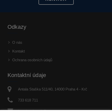
Odkazy
O nás
Kontakt
Ochrana osobních údajů
Kontaktní údaje
Antala Staška 511/40, 14000 Praha 4 - Krč
733 618 711
jaroslav.dvorak@re-max.cz