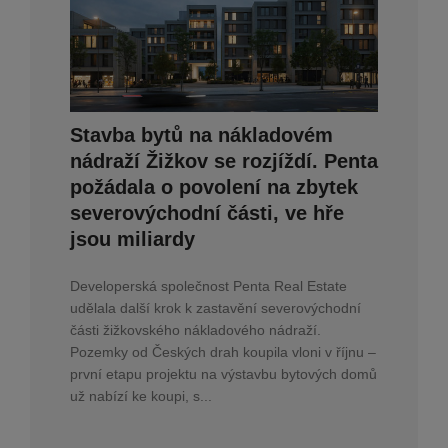
Stavba bytů na nákladovém
nádraží Žižkov se rozjíždí. Penta
požádala o povolení na zbytek
severovýchodní části, ve hře
jsou miliardy
Developerská společnost Penta Real Estate
udělala další krok k zastavění severovýchodní
části žižkovského nákladového nádraží.
Pozemky od Českých drah koupila vloni v říjnu –
první etapu projektu na výstavbu bytových domů
už nabízí ke koupi, s...