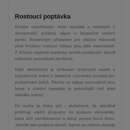
Rostoucí poptávka
Hrozba nadcházející krize vyvolala u investorů (i
domácností) zvýšený zájem o bezpečné uložení
peněz. Bezpečným přístavem pro uložení hotovosti
před hrozbou rostoucí inflace jsou jistě nemovitosti.
Z důvodu zvýšené poptávky neměli prodávající důvod
nabízené nemovitosti zlevňovat.
Další skutečností je snižování úrokových sazeb u
hypotečních úvěrů a částečné rozvolnění pravidel pro
poskytování úvěrů. Peníze na nákup nemovitostí jsou
levné a získání hypotéky je jednodušší než před
několika měsíci.
Do úvahy je třeba vzít i skutečnost, že aktuálně
probíhají vládní programy na podporu ekonomiky,
které drží zaměstnanost a dotují provoz tisíců firem.
Jakmile tato podpora skončí, teprve se začnou dopady