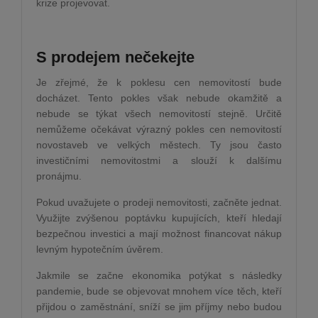
krize projevovat.
S prodejem nečekejte
Je zřejmé, že k poklesu cen nemovitostí bude
docházet. Tento pokles však nebude okamžitě a
nebude se týkat všech nemovitostí stejně. Určitě
nemůžeme očekávat výrazný pokles cen nemovitostí
novostaveb ve velkých městech. Ty jsou často
investičními nemovitostmi a slouží k dalšímu
pronájmu.
Pokud uvažujete o prodeji nemovitosti, začněte jednat.
Využijte zvýšenou poptávku kupujících, kteří hledají
bezpečnou investici a mají možnost financovat nákup
levným hypotečním úvěrem.
Jakmile se začne ekonomika potýkat s následky
pandemie, bude se objevovat mnohem více těch, kteří
přijdou o zaměstnání, sníží se jim příjmy nebo budou