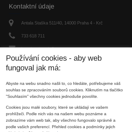
Kontaktní údaje
Antala Staška 511/40, 14000 Praha 4 - Krč
733 618 711
jaroslav.dvorak@re-max.cz
Používání cookies - aby web
IČO: 45877246
fungoval jak má:
Fyzická osoba zapsaná v živnostenském rejstříku
Abyste na webu snadno našli to, co hledáte, potřebujeme váš
Sociální sítě
souhlas se zpracováním souborů cookies. Kliknutím na tlačítko
"Souhlasím" všechny cookies jednoduše povolíte.
Cookies jsou malé soubory, které se ukládají ve vašem
prohlížeči. Podle nich vás na našem webu poznáme a
zobrazíme vám web tak, aby všechno fungovalo správně a
podle vašich preferencí. Přehled cookies a podmínky jejich
Vytvořeno v systému
CHYTRÝ WEB MAKLÉŘE