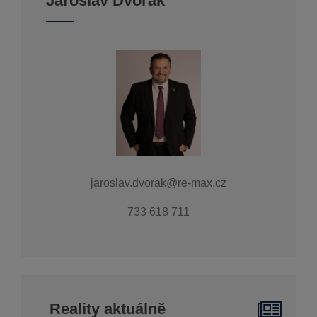
Jaroslav Dvořák
jaroslav.dvorak@re-max.cz
733 618 711
Reality aktuálně