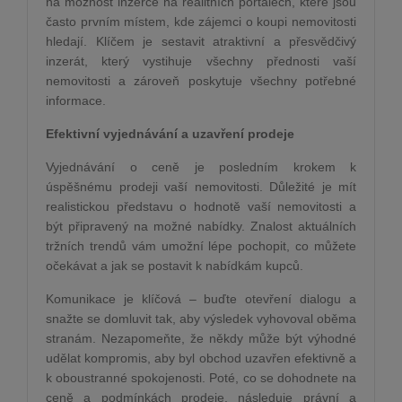
na možnost inzerce na realitních portálech, které jsou
často prvním místem, kde zájemci o koupi nemovitosti
hledají. Klíčem je sestavit atraktivní a přesvědčivý
inzerát, který vystihuje všechny přednosti vaší
nemovitosti a zároveň poskytuje všechny potřebné
informace.
Efektivní vyjednávání a uzavření prodeje
Vyjednávání o ceně je posledním krokem k
úspěšnému prodeji vaší nemovitosti. Důležité je mít
realistickou představu o hodnotě vaší nemovitosti a
být připravený na možné nabídky. Znalost aktuálních
tržních trendů vám umožní lépe pochopit, co můžete
očekávat a jak se postavit k nabídkám kupců.
Komunikace je klíčová – buďte otevření dialogu a
snažte se domluvit tak, aby výsledek vyhovoval oběma
stranám. Nezapomeňte, že někdy může být výhodné
udělat kompromis, aby byl obchod uzavřen efektivně a
k oboustranné spokojenosti. Poté, co se dohodnete na
ceně a podmínkách prodeje, následuje právní a