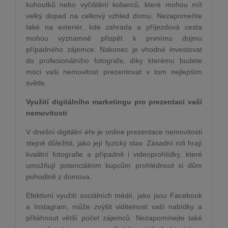
kohoutků nebo vyčištění koberců, které mohou mít
velký dopad na celkový vzhled domu. Nezapomeňte
také na exteriér, kde zahrada a příjezdová cesta
mohou významně přispět k prvnímu dojmu
případného zájemce. Nakonec je vhodné investovat
do profesionálního fotografa, díky kterému budete
moci vaši nemovitost prezentovat v tom nejlepším
světle.
Využití digitálního marketingu pro prezentaci vaší
nemovitosti
V dnešní digitální éře je online prezentace nemovitosti
stejně důležitá, jako její fyzický stav. Zásadní roli hrají
kvalitní fotografie a případně i videoprohlídky, které
umožňují potenciálním kupcům prohlédnout si dům
pohodlně z domova.
Efektivní využití sociálních médií, jako jsou Facebook
a Instagram, může zvýšit viditelnost vaší nabídky a
přitáhnout větší počet zájemců. Nezapomínejte také