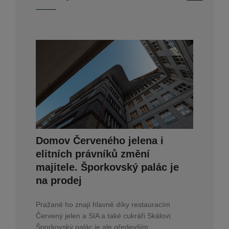
Domov Červeného jelena i
elitních právníků změní
majitele. Šporkovský palác je
na prodej
Pražané ho znají hlavně díky restauracím
Červený jelen a SIA a také cukráři Skálovi.
Šporkovský palác je ale především