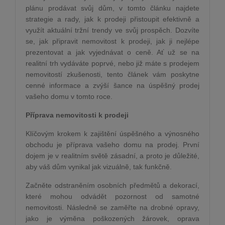
plánu prodávat svůj dům, v tomto článku najdete
strategie a rady, jak k prodeji přistoupit efektivně a
využít aktuální tržní trendy ve svůj prospěch. Dozvíte
se, jak připravit nemovitost k prodeji, jak ji nejlépe
prezentovat a jak vyjednávat o ceně. Ať už se na
realitní trh vydáváte poprvé, nebo již máte s prodejem
nemovitostí zkušenosti, tento článek vám poskytne
cenné informace a zvýší šance na úspěšný prodej
vašeho domu v tomto roce.
Příprava nemovitosti k prodeji
Klíčovým krokem k zajištění úspěšného a výnosného
obchodu je příprava vašeho domu na prodej. První
dojem je v realitním světě zásadní, a proto je důležité,
aby váš dům vynikal jak vizuálně, tak funkčně.
Začněte odstraněním osobních předmětů a dekorací,
které mohou odvádět pozornost od samotné
nemovitosti. Následně se zaměřte na drobné opravy,
jako je výměna poškozených žárovek, oprava