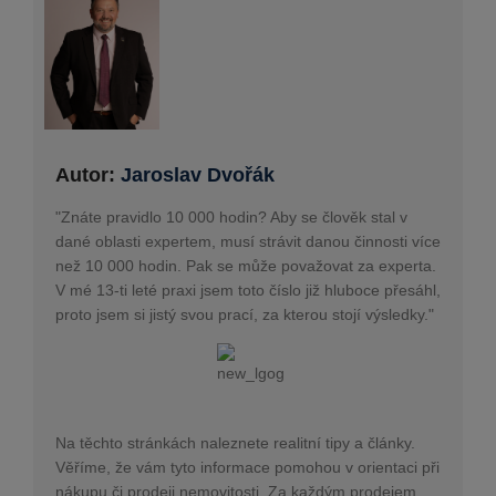
Autor:
Jaroslav Dvořák
"Znáte pravidlo 10 000 hodin? Aby se člověk stal v
dané oblasti expertem, musí strávit danou činnosti více
než 10 000 hodin. Pak se může považovat za experta.
V mé 13-ti leté praxi jsem toto číslo již hluboce přesáhl,
proto jsem si jistý svou prací, za kterou stojí výsledky."
Na těchto stránkách naleznete realitní tipy a články.
Věříme, že vám tyto informace pomohou v orientaci při
nákupu či prodeji nemovitosti. Za každým prodejem