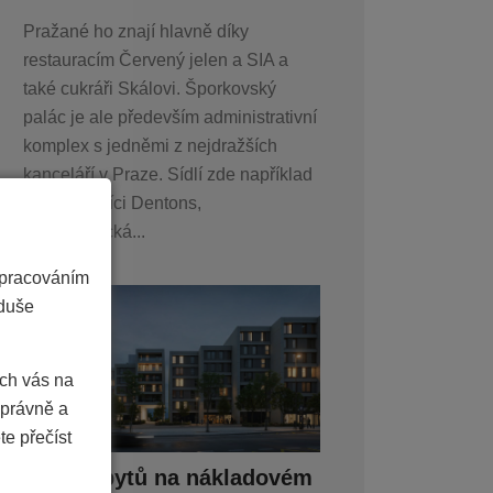
Pražané ho znají hlavně díky
restauracím Červený jelen a SIA a
také cukráři Skálovi. Šporkovský
palác je ale především administrativní
komplex s jedněmi z nejdražších
kanceláří v Praze. Sídlí zde například
elitní právníci Dentons,
farmaceutická...
zpracováním
oduše
ich vás na
právně a
te přečíst
Stavba bytů na nákladovém