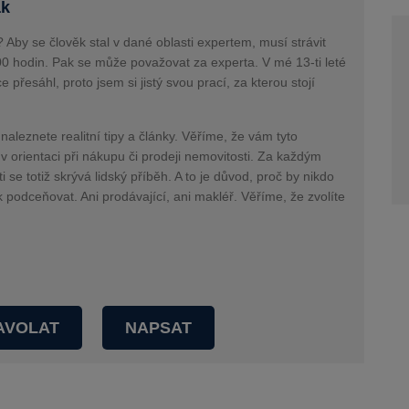
ák
 Aby se člověk stal v dané oblasti expertem, musí strávit
00 hodin. Pak se může považovat za experta. V mé 13-ti leté
ce přesáhl, proto jsem si jistý svou prací, za kterou stojí
naleznete realitní tipy a články. Věříme, že vám tyto
 orientaci při nákupu či prodeji nemovitosti. Za každým
se totiž skrývá lidský příběh. A to je důvod, proč by nikdo
k podceňovat. Ani prodávající, ani makléř. Věříme, že zvolíte
AVOLAT
NAPSAT