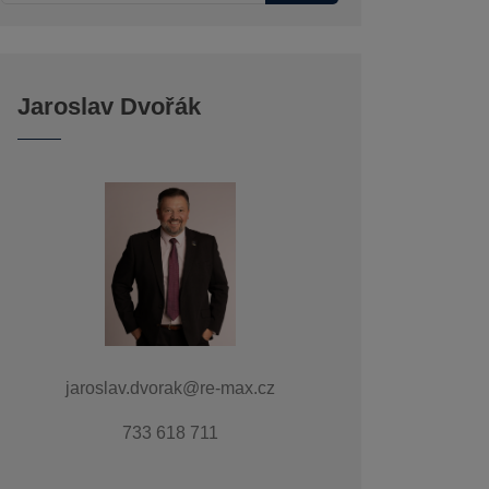
Jaroslav Dvořák
jaroslav.dvorak@re-max.cz
733 618 711