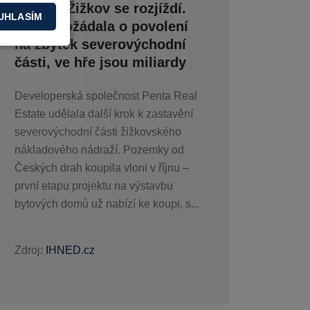
nádraží Žižkov se rozjíždí.
UHLASÍM
Penta požádala o povolení
na zbytek severovýchodní
části, ve hře jsou miliardy
Developerská společnost Penta Real
Estate udělala další krok k zastavění
severovýchodní části žižkovského
nákladového nádraží. Pozemky od
Českých drah koupila vloni v říjnu –
první etapu projektu na výstavbu
bytových domů už nabízí ke koupi, s...
Zdroj:
IHNED.cz