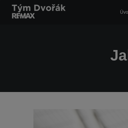
Úv
Ja