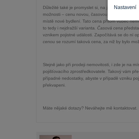
Nastavení
Důležité také je promyslet si, na jakou cenu si s
možnosti – cenu novou, časovou a obvyklou.
No
místě nové bydlení. Tato cena přitom vůbec nemu
to tedy i nejdražší varianta.
Časová cena
předsta
vznikem pojistné události. Započítává se do ní
cenou
se rozumí taková cena, za niž by bylo mo
Stejně jako při prodeji nemovitosti, i zde je na 
pojišťovacího zprostředkovatele. Takový vám před
případné nedostatky, abyste v případě vzniku poj
překvapeni.
Máte nějaké dotazy? Neváhejte mě kontaktovat.