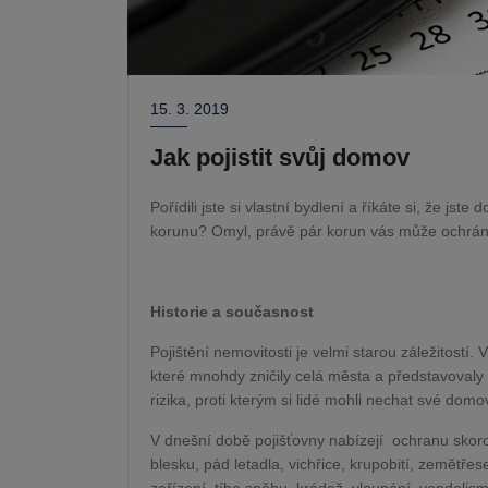
15. 3. 2019
Jak pojistit svůj domov
Pořídili jste si vlastní bydlení a říkáte si, že jste
korunu? Omyl, právě pár korun vás může ochránit
Historie a současnost
Pojištění nemovitosti je velmi starou záležitostí.
které mnohdy zničily celá města a představovaly
rizika, proti kterým si lidé mohli nechat své domovy
V dnešní době pojišťovny nabízejí
ochranu skoro
blesku, pád letadla, vichřice, krupobití, zemětř