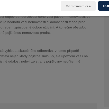
SO
vůj domov necháte pojistit. Pojišťovny vám nabídnou hned tři
Odmítnout vše
vá cena
je ta, za kterou si budete moct pořídit v daném
sí odpovídat pořizovací ceně vaší původní nemovitosti. Je
vuje hodnotu vaší nemovitosti či domácnosti těsně před
 opotřebení způsobené dobou užívání. A konečně
obvyklou
žné pojištěnou nemovitost prodat.
místě vyhledat skutečného odborníka, v tomto případě
staví nejen klady pojistné smlouvy, ale upozorní vás i na
istné události nebyli ze strany pojišťovny nepříjemně