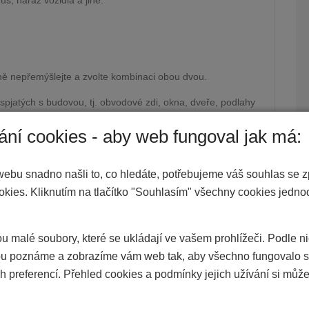
us, náraz vozidla a jiné.
ně nepřemýšlejte a zvolte kombinaci obou dvou.
 spjatých s budovou, tj. obvodové zdi, okna, dveře, podlahy
rnuje veškeré vybavení domu nebo bytu, tedy
ání cookies - aby web fungoval jak má:
 jako je nábytek, koberce, elektronika, osobní věci. To
emovitosti a v případě požáru vám pojišťovna uhradí škodu
tředků budete muset nakoupit celé zařízení domácnosti. To
webu snadno našli to, co hledáte, potřebujeme váš souhlas se 
nost.
okies. Kliknutím na tlačítko "Souhlasím" všechny cookies jedn
itost, ale také na nově budovanou. Pokud tedy stavíte,
dinných domů a bytů si dále můžete nechat pojistit bytový
tavbu. Garáž, zahradní domek, bazén, oplocení apod. budou
u malé soubory, které se ukládají ve vašem prohlížeči. Podle n
 poznáme a zobrazíme vám web tak, aby všechno fungovalo s
h preferencí. Přehled cookies a podmínky jejich užívání si může