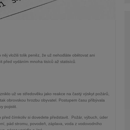
 do něj vložili tolik peněz, že už nehodláte obětovat ani
 před vydáním mnoha tisíců až statisíců.
 Vzniklo už ve středověku jako reakce na častý výskyt požárů,
 tak obrovskou hrozbu obyvatel. Postupem času přibývala
 pojistit.
 před čímkoliv si dovedete představit.
Požár, výbuch, úder
esení, pád stromu, povodeň, záplava, voda z vodovodního