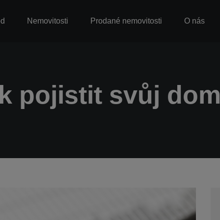
od
Nemovitosti
Prodané nemovitosti
O nás
k pojistit svůj do