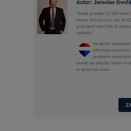
Autor:
Jaroslav Dvoř
"Znáte pravidlo 10 000 hodin?
danou činnosti více než 10 0
praxi jsem toto číslo již hlubo
výsledky."
Na těchto stránkách 
informace pomohou v
prodejem nemovitosti 
neměl tak důležitý životní kro
tu správnou cestu.
Z