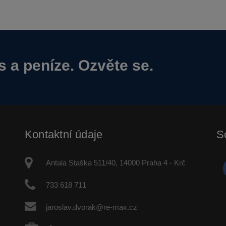
s a peníze. Ozvěte se.
Kontaktní údaje
So
Antala Staška 511/40, 14000 Praha 4 - Krč
733 618 711
jaroslav.dvorak@re-max.cz