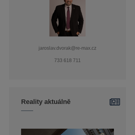
jaroslav.dvorak@re-max.cz
733 618 711
Reality aktuálně