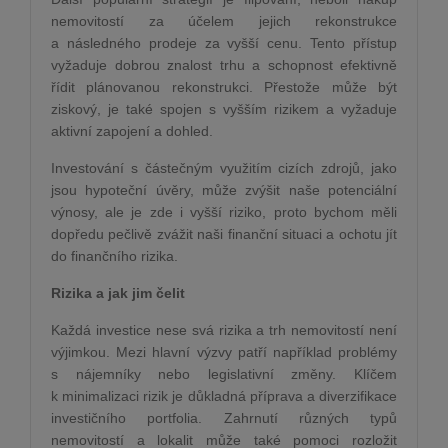
nemovitostí za účelem jejich rekonstrukce
a následného prodeje za vyšší cenu. Tento přístup
vyžaduje dobrou znalost trhu a schopnost efektivně
řídit plánovanou rekonstrukci. Přestože může být
ziskový, je také spojen s vyšším rizikem a vyžaduje
aktivní zapojení a dohled.
Investování s částečným využitím cizích zdrojů, jako
jsou hypoteční úvěry, může zvýšit naše potenciální
výnosy, ale je zde i vyšší riziko, proto bychom měli
dopředu pečlivě zvážit naši finanční situaci a ochotu jít
do finančního rizika.
Rizika a jak jim čelit
Každá investice nese svá rizika a trh nemovitostí není
výjimkou. Mezi hlavní výzvy patří například problémy
s nájemníky nebo legislativní změny. Klíčem
k minimalizaci rizik je důkladná příprava a diverzifikace
investičního portfolia. Zahrnutí různých typů
nemovitostí a lokalit může také pomoci rozložit