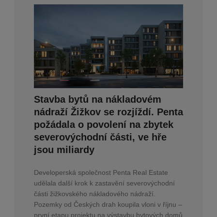
Stavba bytů na nákladovém
nádraží Žižkov se rozjíždí. Penta
požádala o povolení na zbytek
severovýchodní části, ve hře
jsou miliardy
Developerská společnost Penta Real Estate
udělala další krok k zastavění severovýchodní
části žižkovského nákladového nádraží.
Pozemky od Českých drah koupila vloni v říjnu –
první etapu projektu na výstavbu bytových domů