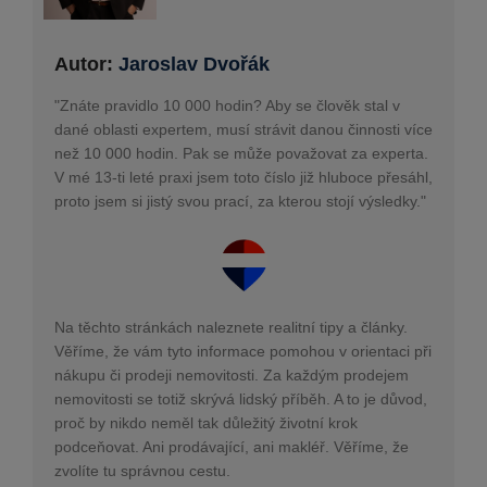
Autor:
Jaroslav Dvořák
"Znáte pravidlo 10 000 hodin? Aby se člověk stal v
dané oblasti expertem, musí strávit danou činnosti více
než 10 000 hodin. Pak se může považovat za experta.
V mé 13-ti leté praxi jsem toto číslo již hluboce přesáhl,
proto jsem si jistý svou prací, za kterou stojí výsledky."
Na těchto stránkách naleznete realitní tipy a články.
Věříme, že vám tyto informace pomohou v orientaci při
nákupu či prodeji nemovitosti. Za každým prodejem
nemovitosti se totiž skrývá lidský příběh. A to je důvod,
proč by nikdo neměl tak důležitý životní krok
podceňovat. Ani prodávající, ani makléř. Věříme, že
zvolíte tu správnou cestu.