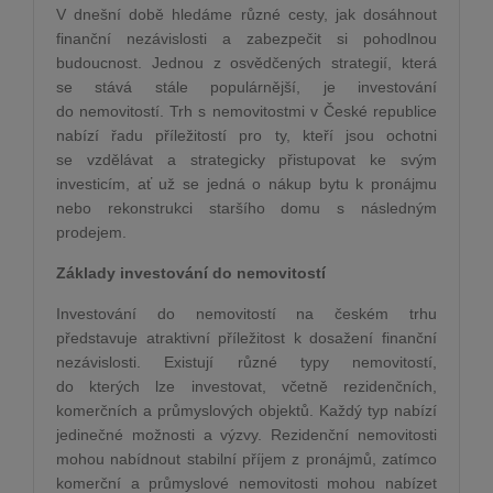
V dnešní době hledáme různé cesty, jak dosáhnout
finanční nezávislosti a zabezpečit si pohodlnou
budoucnost. Jednou z osvědčených strategií, která
se stává stále populárnější, je investování
do nemovitostí. Trh s nemovitostmi v České republice
nabízí řadu příležitostí pro ty, kteří jsou ochotni
se vzdělávat a strategicky přistupovat ke svým
investicím, ať už se jedná o nákup bytu k pronájmu
nebo rekonstrukci staršího domu s následným
prodejem.
Základy investování do nemovitostí
Investování do nemovitostí na českém trhu
představuje atraktivní příležitost k dosažení finanční
nezávislosti. Existují různé typy nemovitostí,
do kterých lze investovat, včetně rezidenčních,
komerčních a průmyslových objektů. Každý typ nabízí
jedinečné možnosti a výzvy. Rezidenční nemovitosti
mohou nabídnout stabilní příjem z pronájmů, zatímco
komerční a průmyslové nemovitosti mohou nabízet