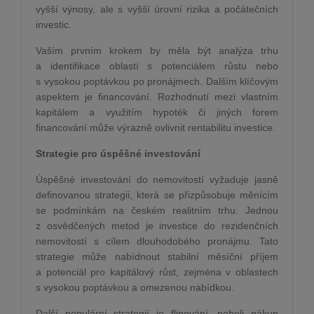
vyšší výnosy, ale s vyšší úrovní rizika a počátečních
investic.
Vaším prvním krokem by měla být analýza trhu
a identifikace oblastí s potenciálem růstu nebo
s vysokou poptávkou po pronájmech. Dalším klíčovým
aspektem je financování. Rozhodnutí mezi vlastním
kapitálem a využitím hypoték či jiných forem
financování může výrazně ovlivnit rentabilitu investice.
Strategie pro úspěšné investování
Úspěšné investování do nemovitostí vyžaduje jasně
definovanou strategii, která se přizpůsobuje měnícím
se podmínkám na českém realitním trhu. Jednou
z osvědčených metod je investice do rezidenčních
nemovitostí s cílem dlouhodobého pronájmu. Tato
strategie může nabídnout stabilní měsíční příjem
a potenciál pro kapitálový růst, zejména v oblastech
s vysokou poptávkou a omezenou nabídkou.
Další populární strategií je flipování, neboli nákup