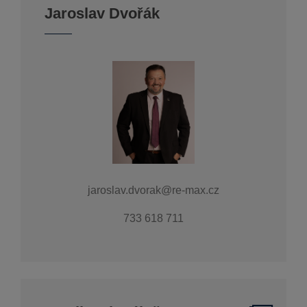
Jaroslav Dvořák
jaroslav.dvorak@re-max.cz
733 618 711