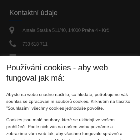
Kontaktní údaje
Antala Staška 511/40, 14000 Praha 4 - Krč
733 618 711
jaroslav.dvorak@re-max.cz
Používání cookies - aby web
IČO: 45877246
fungoval jak má:
Fyzická osoba zapsaná v živnostenském rejstříku
Abyste na webu snadno našli to, co hledáte, potřebujeme váš
Sociální sítě
souhlas se zpracováním souborů cookies. Kliknutím na tlačítko
"Souhlasím" všechny cookies jednoduše povolíte.
Cookies jsou malé soubory, které se ukládají ve vašem
prohlížeči. Podle nich vás na našem webu poznáme a
zobrazíme vám web tak, aby všechno fungovalo správně a