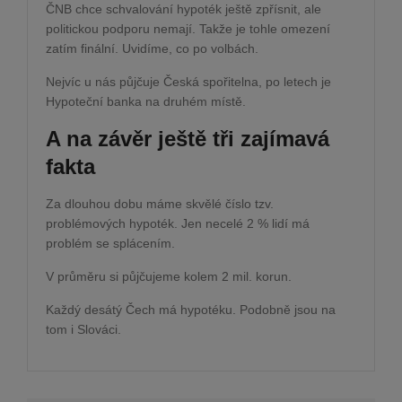
ČNB chce schvalování hypoték ještě zpřísnit, ale
politickou podporu nemají. Takže je tohle omezení
zatím finální. Uvidíme, co po volbách.
Nejvíc u nás půjčuje Česká spořitelna, po letech je
Hypoteční banka na druhém místě.
A na závěr ještě tři zajímavá
fakta
Za dlouhou dobu máme skvělé číslo tzv.
problémových hypoték. Jen necelé 2 % lidí má
problém se splácením.
V průměru si půjčujeme kolem 2 mil. korun.
Každý desátý Čech má hypotéku. Podobně jsou na
tom i Slováci.