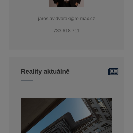
jaroslav.dvorak@re-max.cz
733 618 711
Reality aktuálně