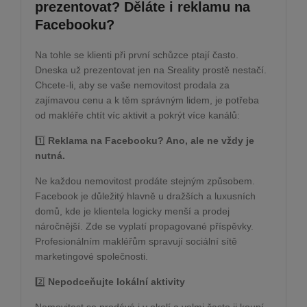
prezentovat? Děláte i reklamu na
Facebooku?
Na tohle se klienti při první schůzce ptají často.
Dneska už prezentovat jen na Sreality prostě nestačí.
Chcete-li, aby se vaše nemovitost prodala za
zajímavou cenu a k těm správným lidem, je potřeba
od makléře chtít víc aktivit a pokrýt více kanálů:
1️⃣
Reklama na Facebooku? Ano, ale ne vždy je
nutná.
Ne každou nemovitost prodáte stejným způsobem.
Facebook je důležitý hlavně u dražších a luxusních
domů, kde je klientela logicky menší a prodej
náročnější. Zde se vyplatí propagované příspěvky.
Profesionálním makléřům spravují sociální sítě
marketingové společnosti.
2️⃣
Nepodceňujte lokální aktivity