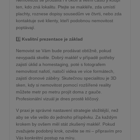
Nemovitost se prodává i v okolí a velmi často ji koupí
ten, kdo zná lokalitu. Ptejte se makléře, zda umístí
plachty, roznese dopisy sousedům ve čtvrti, nebo zda
kontaktuje své klienty, kteří podobnou nemovitost
poptávají.
3️⃣
Kvalitní prezentace je základ
Nemovist se Vám bude prodávat obtížně, pokud
nevypadá skvěle. Dobrý makléř v případě potřeby
zajistí úklid a homestaging, poté s fotografem
nemovitost nafotí, natočí videa ve více formátech,
zajistí dronové záběry. Skutečnou specialitou je 3D
sken, kdy si nemovitost pomocí rozšířené reality
můžete metr po metru projít doma z gauče.
Profesionální vizuál je dnes prostě klíčový.
V praxi je správné nastavení strategie složitější, než
aby se vše vešlo do jednoho příspěvku. Za každým
krokem by ovšem měl stát zkušený makléř. Pokud
zvažujete podobný krok, ozvěte se mi – připravím pro
Vás konkrétní postup na míru.