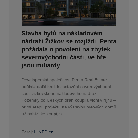
Stavba bytů na nákladovém
nádraží Žižkov se rozjíždí. Penta
požádala o povolení na zbytek
severovýchodní části, ve hře
jsou miliardy
Developerská společnost Penta Real Estate
udělala další krok k zastavění severovýchodní
části žižkovského nákladového nádraží.
Pozemky od Českých drah koupila vloni v říjnu –
první etapu projektu na výstavbu bytových domů
už nabízí ke koupi, s...
Zdroj:
IHNED.cz