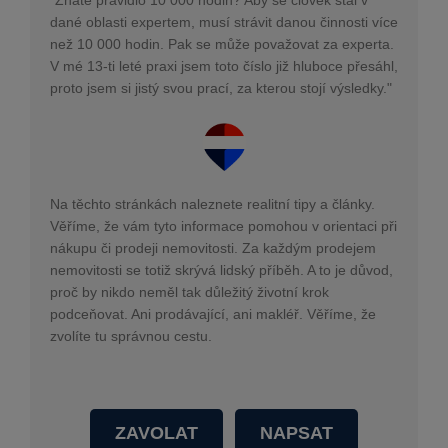
"Znáte pravidlo 10 000 hodin? Aby se člověk stal v
dané oblasti expertem, musí strávit danou činnosti více
než 10 000 hodin. Pak se může považovat za experta.
V mé 13-ti leté praxi jsem toto číslo již hluboce přesáhl,
proto jsem si jistý svou prací, za kterou stojí výsledky."
Na těchto stránkách naleznete realitní tipy a články.
Věříme, že vám tyto informace pomohou v orientaci při
nákupu či prodeji nemovitosti. Za každým prodejem
nemovitosti se totiž skrývá lidský příběh. A to je důvod,
proč by nikdo neměl tak důležitý životní krok
podceňovat. Ani prodávající, ani makléř. Věříme, že
zvolíte tu správnou cestu.
ZAVOLAT
NAPSAT