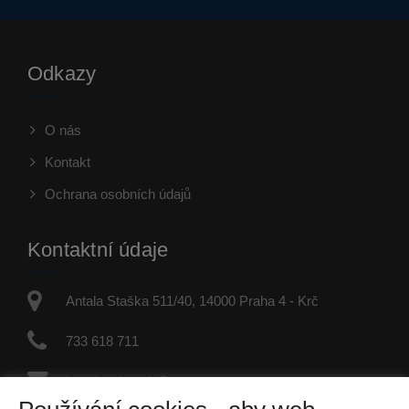
Odkazy
O nás
Kontakt
Ochrana osobních údajů
Kontaktní údaje
Antala Staška 511/40, 14000 Praha 4 - Krč
733 618 711
jaroslav.dvorak@re-max.cz