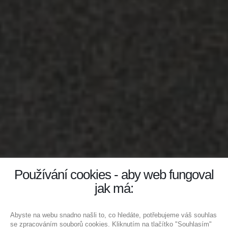
Používání cookies - aby web fungoval
jak má:
Abyste na webu snadno našli to, co hledáte, potřebujeme váš souhlas
se zpracováním souborů cookies. Kliknutím na tlačítko "Souhlasím"