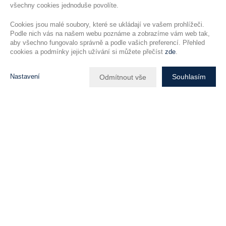
všechny cookies jednoduše povolíte.
Cookies jsou malé soubory, které se ukládají ve vašem prohlížeči.
Podle nich vás na našem webu poznáme a zobrazíme vám web tak,
aby všechno fungovalo správně a podle vašich preferencí. Přehled
cookies a podmínky jejich užívání si můžete přečíst
zde
.
Nastavení
Souhlasím
Odmítnout vše
Popis nemovitosti
Stavební pozemek o celkové rozloze 2831 m² se nachází v obci
Malobratřice.
Důležité informace:
Investiční příležitost
:
pozemek lze rozdělit na 2 až 3 stavební
parcely (dle územního plánu a stavebního úřadu) a dále